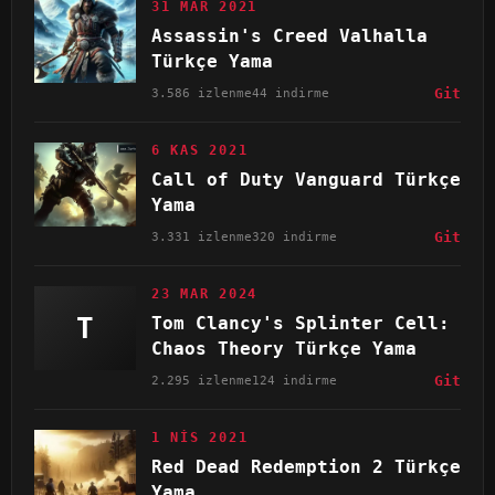
31 MAR 2021
Assassin's Creed Valhalla
Türkçe Yama
3.586 izlenme
44 indirme
Git
6 KAS 2021
Call of Duty Vanguard Türkçe
Yama
3.331 izlenme
320 indirme
Git
23 MAR 2024
T
Tom Clancy's Splinter Cell:
Chaos Theory Türkçe Yama
2.295 izlenme
124 indirme
Git
1 NIS 2021
Red Dead Redemption 2 Türkçe
Yama