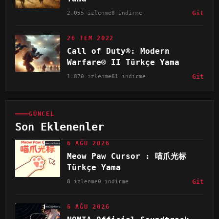
2.055 izlenme
8 indirme
Git
26 TEM 2022
Call of Duty®: Modern
Warfare® II Türkçe Yama
1.870 izlenme
81 indirme
Git
GÜNCEL
Son Eklenenler
6 AĞU 2026
Meow Paw Cursor : 喵爪光标
Türkçe Yama
8 izlenme
0 indirme
Git
6 AĞU 2026