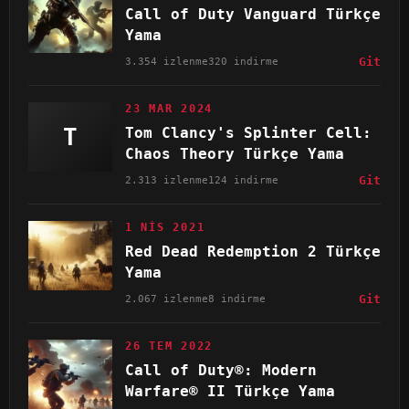
Call of Duty Vanguard Türkçe
Yama
3.354 izlenme
320 indirme
Git
23 MAR 2024
T
Tom Clancy's Splinter Cell:
Chaos Theory Türkçe Yama
2.313 izlenme
124 indirme
Git
1 NIS 2021
Red Dead Redemption 2 Türkçe
Yama
2.067 izlenme
8 indirme
Git
26 TEM 2022
Call of Duty®: Modern
Warfare® II Türkçe Yama