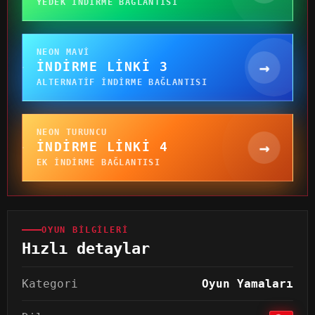
YEDEK INDIRME BAĞLANTISI
NEON MAVI
→
İNDIRME LINKI 3
ALTERNATIF INDIRME BAĞLANTISI
NEON TURUNCU
→
İNDIRME LINKI 4
EK INDIRME BAĞLANTISI
OYUN BILGILERI
Hızlı detaylar
Kategori
Oyun Yamaları