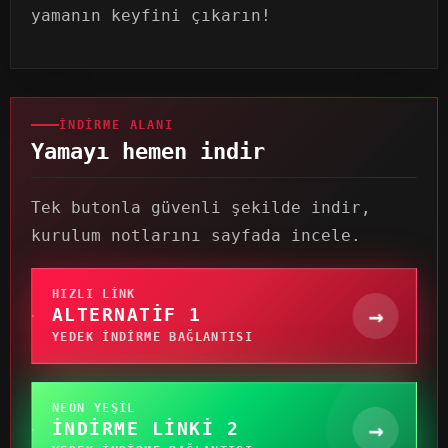
yamanın keyfini çıkarın!
İNDIRME ALANI
Yamayı hemen indir
Tek butonla güvenli şekilde indir,
kurulum notlarını sayfada incele.
HIZLI LINK
→
ALTERNATIF 1
YEDEK INDIRME BAĞLANTISI
NEON YEŞIL
→
İNDIRME LINKI 2