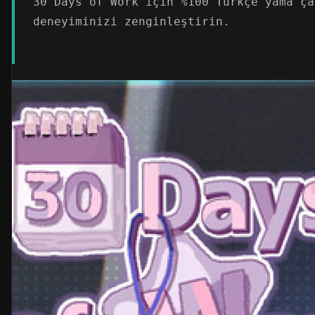
30 Days of Work için %100 Türkçe yama ça
deneyiminizi zenginleştirin.