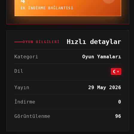
4
EK INDIRME BAĞLANTISI
Hızlı detaylar
OYUN BILGILERI
Kategori
Oyun Yamaları
Dil
Yayın
29 May 2026
İndirme
0
Görüntülenme
96