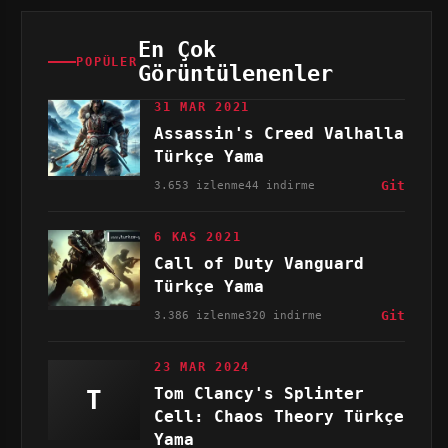
En Çok
POPÜLER
Görüntülenenler
31 MAR 2021
Assassin's Creed Valhalla
Türkçe Yama
3.653 izlenme
44 indirme
Git
6 KAS 2021
Call of Duty Vanguard
Türkçe Yama
3.386 izlenme
320 indirme
Git
23 MAR 2024
Tom Clancy's Splinter
T
Cell: Chaos Theory Türkçe
Yama