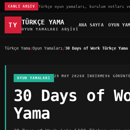
Türkçe oyun yamaları, kurulum notları v
CANLI ARŞIV
TÜRKÇE YAMA
TY
ANA SAYFA
OYUN YA
OYUN YAMALARI ARŞIVI
Türkçe Yama
Oyun Yamaları
30 Days of Work Türkçe Yama
29 MAY 2026
0 INDIRME
96 GÖRÜNT
OYUN YAMALARI
30 Days of W
Yama