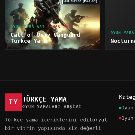
OYUN YAMALARI
6 KAS 2021
OYUN YAMA
Call of Duty Vanguard
Türkçe Yama
Nocturn
Kate
TÜRKÇE YAMA
TY
OYUN YAMALARI ARŞIVI
Oyun
Oyun
Türkçe yama içeriklerini editoryal
bir vitrin yapısında siz değerli