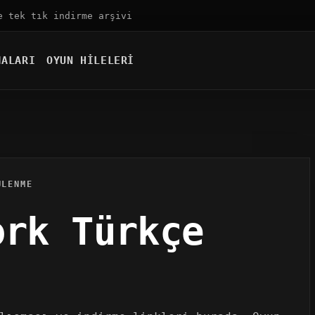
e tek tık indirme arşivi
MALARI
OYUN HILELERI
ÜLENME
ork Türkçe