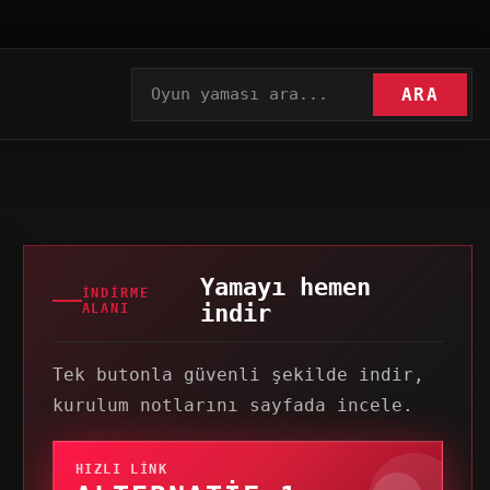
ARA
Yamayı hemen
İNDIRME
indir
ALANI
Tek butonla güvenli şekilde indir,
kurulum notlarını sayfada incele.
HIZLI LINK