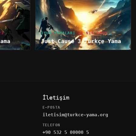
23
OYUN YAMALARI
11 NIS 2021
Yama
Just Cause 3 Türkçe Yama
İletişim
E-POSTA
iletisim@turkce-yama.org
TELEFON
+90 532 5 00000 5