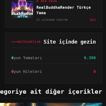
8 AĞU 2026
RealBuddhaRender Türkçe
Yama
21 izlenme
0 indirme
Git
Site içinde gezin
KATEGORILER
Oyun Yamaları
6.398
Oyun Hileleri
0
egoriye ait diğer içerikler