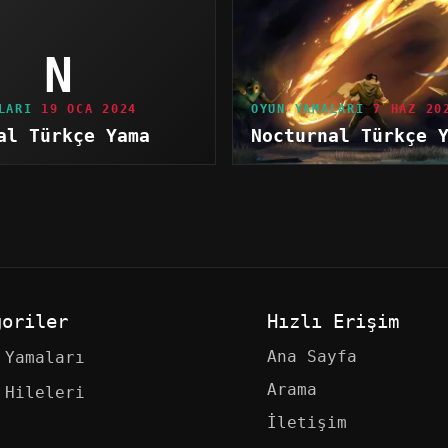
N
LARI
19 OCA 2024
OYUN YAMALARI
7 HAZ 20
al Türkçe Yama
Nocturnal Türkçe 
goriler
Hızlı Erişim
Ana Sayfa
 Yamaları
Arama
 Hileleri
İletişim