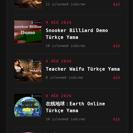
12 izlenme
0 indirme
Git
9 AĞU 2026
Snooker Billiard Demo
Türkçe Yama
10 izlenme
0 indirme
Git
8 AĞU 2026
Teacher Waifu Türkçe Yama
8 izlenme
0 indirme
Git
8 AĞU 2026
在线地球：Earth Online
Türkçe Yama
10 izlenme
0 indirme
Git