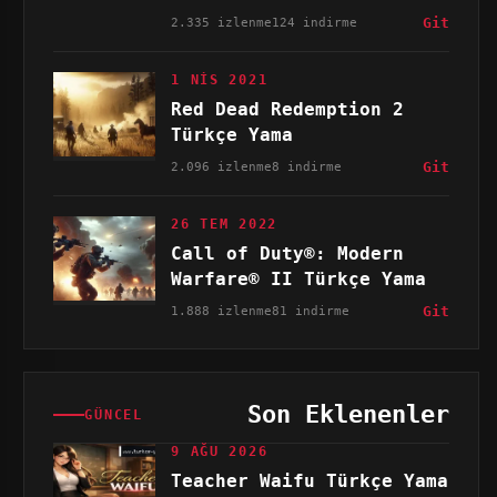
2.335 izlenme
124 indirme
Git
1 NIS 2021
Red Dead Redemption 2
Türkçe Yama
2.096 izlenme
8 indirme
Git
26 TEM 2022
Call of Duty®: Modern
Warfare® II Türkçe Yama
1.888 izlenme
81 indirme
Git
Son Eklenenler
GÜNCEL
9 AĞU 2026
Teacher Waifu Türkçe Yama