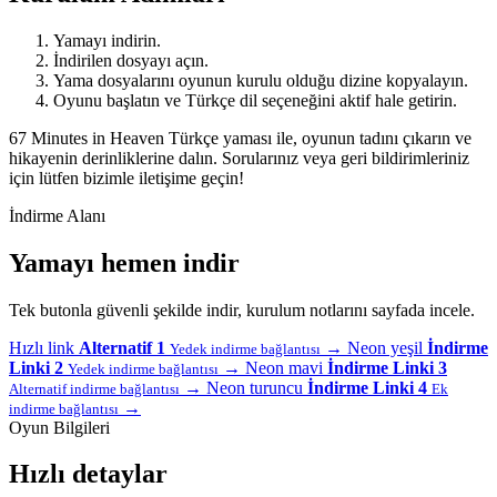
Yamayı indirin.
İndirilen dosyayı açın.
Yama dosyalarını oyunun kurulu olduğu dizine kopyalayın.
Oyunu başlatın ve Türkçe dil seçeneğini aktif hale getirin.
67 Minutes in Heaven Türkçe yaması ile, oyunun tadını çıkarın ve
hikayenin derinliklerine dalın. Sorularınız veya geri bildirimleriniz
için lütfen bizimle iletişime geçin!
İndirme Alanı
Yamayı hemen indir
Tek butonla güvenli şekilde indir, kurulum notlarını sayfada incele.
Hızlı link
Alternatif 1
→
Neon yeşil
İndirme
Yedek indirme bağlantısı
Linki 2
→
Neon mavi
İndirme Linki 3
Yedek indirme bağlantısı
→
Neon turuncu
İndirme Linki 4
Alternatif indirme bağlantısı
Ek
→
indirme bağlantısı
Oyun Bilgileri
Hızlı detaylar