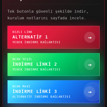
Tek butonla güvenli şekilde indir,
kurulum notlarını sayfada incele.
HIZLI LINK
→
ALTERNATIF 1
YEDEK INDIRME BAĞLANTISI
NEON YEŞIL
→
İNDIRME LINKI 2
YEDEK INDIRME BAĞLANTISI
NEON MAVI
→
İNDIRME LINKI 3
ALTERNATIF INDIRME BAĞLANTISI