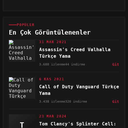
POPÜLER
En Çok Görüntülenenler
31 MAR 2021
Assassin's Creed Valhalla
Türkçe Yama
3.688 izlenme
44 indirme
Git
6 KAS 2021
Call of Duty Vanguard Türkçe
Yama
3.438 izlenme
320 indirme
Git
23 MAR 2024
T
Tom Clancy's Splinter Cell: