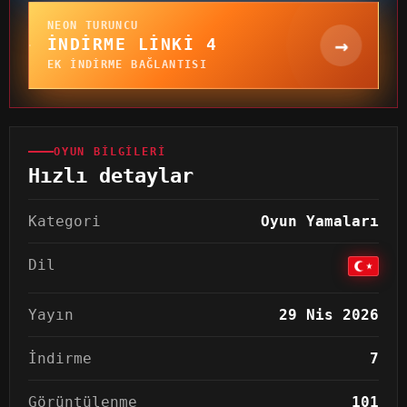
NEON TURUNCU
→
İNDIRME LINKI 4
EK INDIRME BAĞLANTISI
OYUN BILGILERI
Hızlı detaylar
Kategori
Oyun Yamaları
Dil
Yayın
29 Nis 2026
İndirme
7
Görüntülenme
101