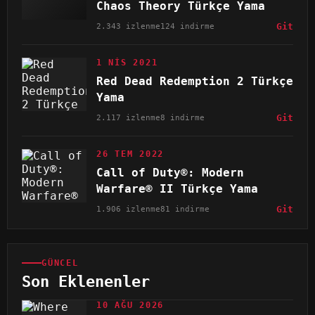
Chaos Theory Türkçe Yama
2.343 izlenme
124 indirme
Git
1 NIS 2021
Red Dead Redemption 2 Türkçe
Yama
2.117 izlenme
8 indirme
Git
26 TEM 2022
Call of Duty®: Modern
Warfare® II Türkçe Yama
1.906 izlenme
81 indirme
Git
GÜNCEL
Son Eklenenler
10 AĞU 2026