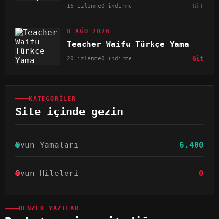
16 izlenme
0 indirme
Git
8 AĞU 2026
Teacher Waifu Türkçe Yama
20 izlenme
0 indirme
Git
KATEGORILER
Site içinde gezin
Oyun Yamaları
6.400
Oyun Hileleri
0
BENZER YAZILAR