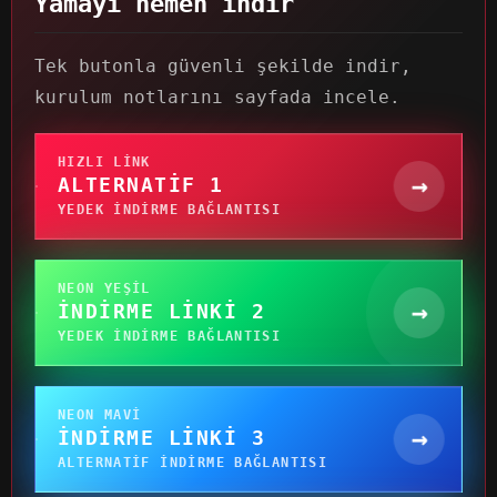
Yamayı hemen indir
Tek butonla güvenli şekilde indir,
kurulum notlarını sayfada incele.
HIZLI LINK
→
ALTERNATIF 1
YEDEK INDIRME BAĞLANTISI
NEON YEŞIL
→
İNDIRME LINKI 2
YEDEK INDIRME BAĞLANTISI
NEON MAVI
→
İNDIRME LINKI 3
ALTERNATIF INDIRME BAĞLANTISI