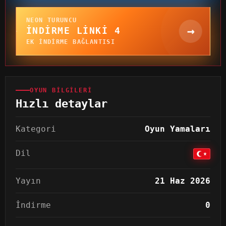
NEON TURUNCU
→
İNDIRME LINKI 4
EK INDIRME BAĞLANTISI
OYUN BILGILERI
Hızlı detaylar
Kategori
Oyun Yamaları
Dil
Yayın
21 Haz 2026
İndirme
0