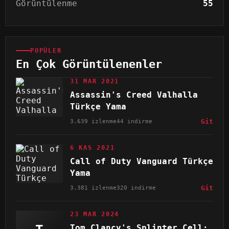
Görüntülenme
55
POPÜLER
En Çok Görüntülenenler
31 MAR 2021
Assassin's Creed Valhalla
Türkçe Yama
3.639 izlenme
44 indirme
Git
6 KAS 2021
Call of Duty Vanguard Türkçe
Yama
3.381 izlenme
320 indirme
Git
23 MAR 2024
Tom Clancy's Splinter Cell: