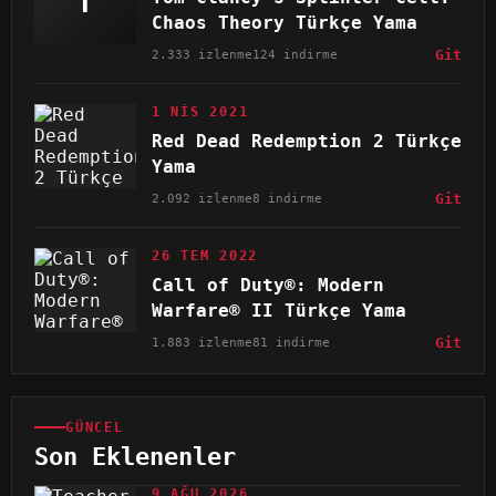
T
Chaos Theory Türkçe Yama
2.333 izlenme
124 indirme
Git
1 NIS 2021
Red Dead Redemption 2 Türkçe
Yama
2.092 izlenme
8 indirme
Git
26 TEM 2022
Call of Duty®: Modern
Warfare® II Türkçe Yama
1.883 izlenme
81 indirme
Git
GÜNCEL
Son Eklenenler
9 AĞU 2026