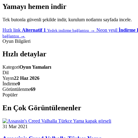
Yamayı hemen indir
Tek butonla güvenli şekilde indir, kurulum notlarını sayfada incele.
Hızlı link
Alternatif 1
→
Neon yeşil
İndirme 
Yedek indirme bağlantısı
→
bağlantısı
Oyun Bilgileri
Hızlı detaylar
Kategori
Oyun Yamaları
Dil
Yayın
22 Haz 2026
İndirme
0
Görüntülenme
69
Popüler
En Çok Görüntülenenler
31 Mar 2021