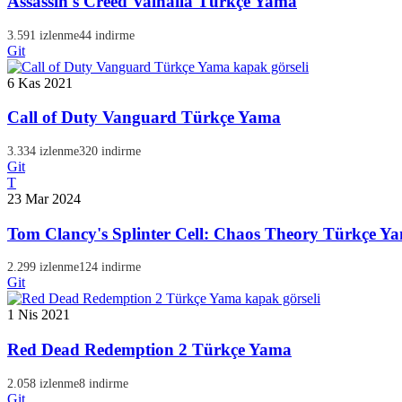
Assassin's Creed Valhalla Türkçe Yama
3.591 izlenme
44 indirme
Git
6 Kas 2021
Call of Duty Vanguard Türkçe Yama
3.334 izlenme
320 indirme
Git
T
23 Mar 2024
Tom Clancy's Splinter Cell: Chaos Theory Türkçe Y
2.299 izlenme
124 indirme
Git
1 Nis 2021
Red Dead Redemption 2 Türkçe Yama
2.058 izlenme
8 indirme
Git