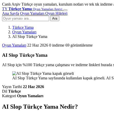
Canlı Arşiv
Türkçe oyun yamaları, kurulum notları ve tek tık indirme 
TY
Türkçe Yama
Oyun Yamaları Arşivi
Ana Sayfa
Oyun Yamaları
Oyun Hileleri
Ara
Türkçe Yama
Oyun Yamaları
AI Slop Türkçe Yama
Oyun Yamaları
22 Haz 2026
0 indirme
69 görüntülenme
AI Slop Türkçe Yama
AI Slop için %100 Türkçe yama çalışması ve indirme linkleri burada si
AI Slop Türkçe Yama sayfasında kullanılan kapak görseli. AI Sl
Yayın Tarihi
22 Haz 2026
Dil
Türkçe
Kategori
Oyun Yamaları
AI Slop Türkçe Yama Nedir?