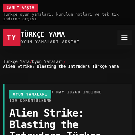
CANLI ARŞIV
Türkçe oyun yamaları, kurulum notları ve tek tık
indirme arşivi
TÜRKÇE YAMA
TY
OYUN YAMALARI ARŞIVI
Türkçe Yama
Oyun Yamaları
Alien Strike: Blasting the Intruders Türkçe Yama
7 MAY 2026
0 INDIRME
OYUN YAMALARI
139 GÖRÜNTÜLENME
Alien Strike:
Blasting the