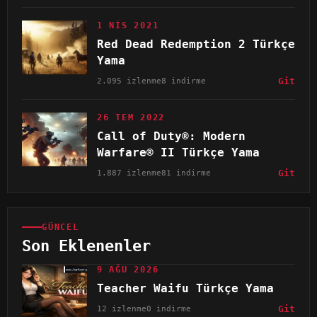
1 NIS 2021
Red Dead Redemption 2 Türkçe
Yama
2.095 izlenme
8 indirme
Git
26 TEM 2022
Call of Duty®: Modern
Warfare® II Türkçe Yama
1.887 izlenme
81 indirme
Git
GÜNCEL
Son Eklenenler
9 AĞU 2026
Teacher Waifu Türkçe Yama
12 izlenme
0 indirme
Git