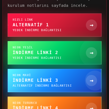
kurulum notlarını sayfada incele.
HIZLI LINK
→
ALTERNATIF 1
YEDEK INDIRME BAĞLANTISI
NEON YEŞIL
→
İNDIRME LINKI 2
YEDEK INDIRME BAĞLANTISI
NEON MAVI
→
İNDIRME LINKI 3
ALTERNATIF INDIRME BAĞLANTISI
NEON TURUNCU
→
İNDIRME LINKI 4