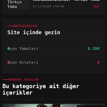
21 izlenme
0 indirme
Git
KATEGORILER
Site içinde gezin
Oyun Yamaları
6.398
Oyun Hileleri
0
BENZER YAZILAR
Bu kategoriye ait diğer
içerikler