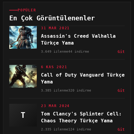
POPÜLER
En Çok Görüntülenenler
31 MAR 2021
Assassin's Creed Valhalla
Türkçe Yama
3.649 izlenme
44 indirme
Git
6 KAS 2021
Call of Duty Vanguard Türkçe
Yama
3.385 izlenme
320 indirme
Git
23 MAR 2024
T
Tom Clancy's Splinter Cell:
Chaos Theory Türkçe Yama
2.335 izlenme
124 indirme
Git