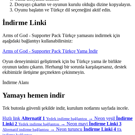
Dosyayı çıkartın ve oyunun kurulu olduğu dizine kopyalayın.
Oyunu başlatın ve Türkçe dil seçeneğini aktif edin.
İndirme Linki
Arms of God - Supporter Pack Türkçe yamasını indirmek için
aşağıdaki bağlantıyı kullanabilirsiniz:
Arms of God - Supporter Pack Türkçe Yama İndir
Oyun deneyiminizi geliştirmek için bu Türkçe yama ile birlikte
oyunun tadını çıkarın. Herhangi bir sorunla karşılaşırsanız, destek
ekibimizle iletişime geçmekten çekinmeyin.
İndirme Alanı
Yamayı hemen indir
Tek butonla güvenli şekilde indir, kurulum notlarını sayfada incele.
Hızlı link
Alternatif 1
→
Neon yeşil
İndirme
Yedek indirme bağlantısı
Linki 2
→
Neon mavi
İndirme Linki 3
Yedek indirme bağlantısı
→
Neon turuncu
İndirme Linki 4
Alternatif indirme bağlantısı
Ek
→
indirme bağlantısı