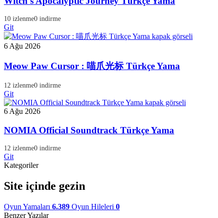
Witch's Apocalyptic Journey Türkçe Yama
10 izlenme
0 indirme
Git
6 Ağu 2026
Meow Paw Cursor : 喵爪光标 Türkçe Yama
12 izlenme
0 indirme
Git
6 Ağu 2026
NOMIA Official Soundtrack Türkçe Yama
12 izlenme
0 indirme
Git
Kategoriler
Site içinde gezin
Oyun Yamaları
6.389
Oyun Hileleri
0
Benzer Yazılar