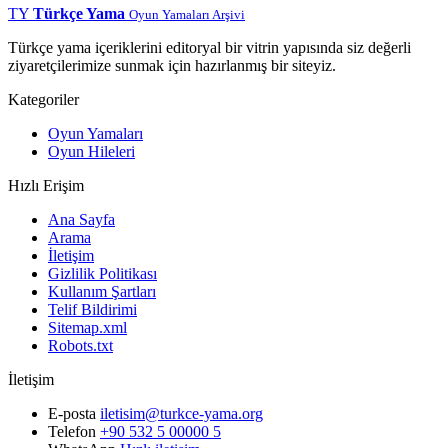
TY
Türkçe Yama
Oyun Yamaları Arşivi
Türkçe yama içeriklerini editoryal bir vitrin yapısında siz değerli
ziyaretçilerimize sunmak için hazırlanmış bir siteyiz.
Kategoriler
Oyun Yamaları
Oyun Hileleri
Hızlı Erişim
Ana Sayfa
Arama
İletişim
Gizlilik Politikası
Kullanım Şartları
Telif Bildirimi
Sitemap.xml
Robots.txt
İletişim
E-posta
iletisim@turkce-yama.org
Telefon
+90 532 5 00000 5