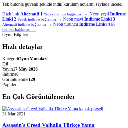
Tek butonla güvenli şekilde indir, kurulum notlarını sayfada incele.
Hızlı link
Alternatif 1
→
Neon yeşil
İndirme
Yedek indirme bağlantısı
Linki 2
→
Neon mavi
İndirme Linki 3
Yedek indirme bağlantısı
→
Neon turuncu
İndirme Linki 4
Alternatif indirme bağlantısı
Ek
→
indirme bağlantısı
Oyun Bilgileri
Hızlı detaylar
Kategori
Oyun Yamaları
Dil
Yayın
17 May 2026
İndirme
0
Görüntülenme
129
Popüler
En Çok Görüntülenenler
31 Mar 2021
Assassin's Creed Valhalla Türkçe Yama