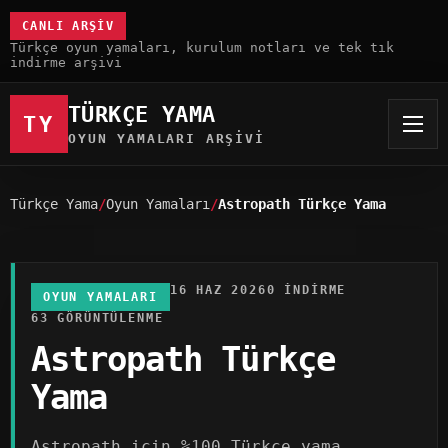
CANLI ARŞIV
Türkçe oyun yamaları, kurulum notları ve tek tık
indirme arşivi
TÜRKÇE YAMA
TY
OYUN YAMALARI ARŞIVI
Türkçe Yama
Oyun Yamaları
Astropath Türkçe Yama
16 HAZ 2026
0 INDIRME
OYUN YAMALARI
63 GÖRÜNTÜLENME
Astropath Türkçe
Yama
Astropath için %100 Türkçe yama