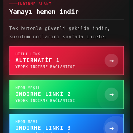
İNDIRME ALANI
Yamayı hemen indir
Tek butonla güvenli şekilde indir,
kurulum notlarını sayfada incele.
HIZLI LINK
→
ALTERNATIF 1
YEDEK INDIRME BAĞLANTISI
NEON YEŞIL
→
İNDIRME LINKI 2
YEDEK INDIRME BAĞLANTISI
NEON MAVI
→
İNDIRME LINKI 3