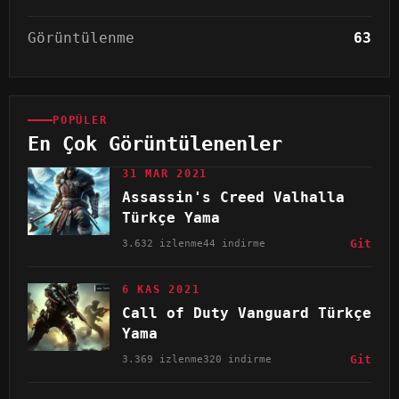
Görüntülenme
63
POPÜLER
En Çok Görüntülenenler
31 MAR 2021
Assassin's Creed Valhalla
Türkçe Yama
3.632 izlenme
44 indirme
Git
6 KAS 2021
Call of Duty Vanguard Türkçe
Yama
3.369 izlenme
320 indirme
Git