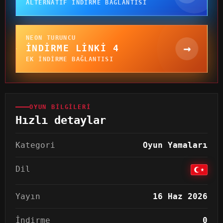
ALTERNATIF INDIRME BAĞLANTISI
NEON TURUNCU
→
İNDIRME LINKI 4
EK INDIRME BAĞLANTISI
OYUN BILGILERI
Hızlı detaylar
Kategori
Oyun Yamaları
Dil
Yayın
16 Haz 2026
İndirme
0