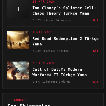
23 MAR 2024
T
Tom Clancy's Splinter Cell:
Chaos Theory Türkçe Yama
2.323 izlenme
124 indirme
Git
1 NIS 2021
Red Dead Redemption 2 Türkçe
Yama
2.089 izlenme
8 indirme
Git
26 TEM 2022
Call of Duty®: Modern
Warfare® II Türkçe Yama
1.877 izlenme
81 indirme
Git
GÜNCEL