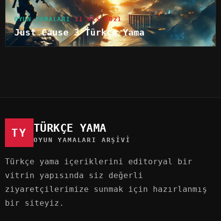
OYUN YAMALARI
11 NIS 2021
Just Cause 3 Türkçe Yama
TÜRKÇE YAMA
TY
OYUN YAMALARI ARŞIVI
Türkçe yama içeriklerini editoryal bir
vitrin yapısında siz değerli
ziyaretçilerimize sunmak için hazırlanmış
bir siteyiz.