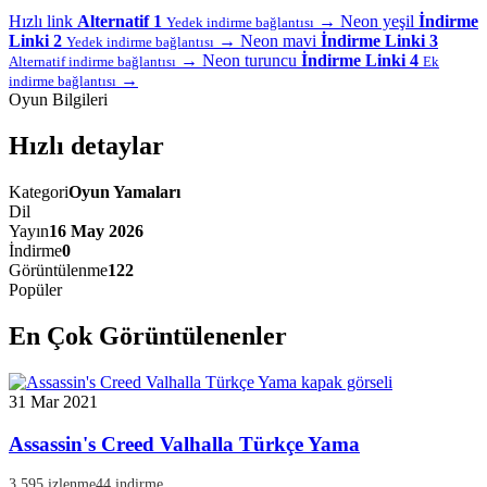
Hızlı link
Alternatif 1
→
Neon yeşil
İndirme
Yedek indirme bağlantısı
Linki 2
→
Neon mavi
İndirme Linki 3
Yedek indirme bağlantısı
→
Neon turuncu
İndirme Linki 4
Alternatif indirme bağlantısı
Ek
→
indirme bağlantısı
Oyun Bilgileri
Hızlı detaylar
Kategori
Oyun Yamaları
Dil
Yayın
16 May 2026
İndirme
0
Görüntülenme
122
Popüler
En Çok Görüntülenenler
31 Mar 2021
Assassin's Creed Valhalla Türkçe Yama
3.595 izlenme
44 indirme