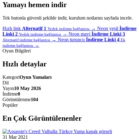
Yamayı hemen indir
Tek butonla güvenli şekilde indir, kurulum notlarını sayfada incele.
Hızlı link
Alternatif 1
→
Neon yeşil
İndirme
Yedek indirme bağlantısı
Linki 2
→
Neon mavi
İndirme Linki 3
Yedek indirme bağlantısı
→
Neon turuncu
İndirme Linki 4
Alternatif indirme bağlantısı
Ek
→
indirme bağlantısı
Oyun Bilgileri
Hızlı detaylar
Kategori
Oyun Yamaları
Dil
Yayın
10 May 2026
İndirme
0
Görüntülenme
104
Popüler
En Çok Görüntülenenler
31 Mar 2021