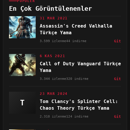
POPÜLER
En Çok Görüntülenenler
31 MAR 2021
Assassin's Creed Valhalla
Türkçe Yama
3.599 izlenme
44 indirme
Git
6 KAS 2021
Call of Duty Vanguard Türkçe
Yama
3.344 izlenme
320 indirme
Git
23 MAR 2024
T
Tom Clancy's Splinter Cell:
Chaos Theory Türkçe Yama
2.310 izlenme
124 indirme
Git