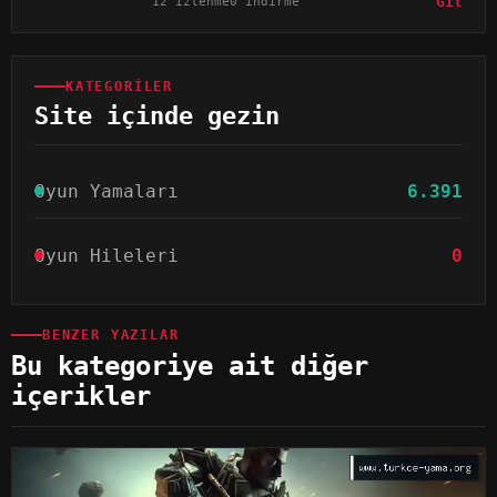
12 izlenme
0 indirme
Git
KATEGORILER
Site içinde gezin
Oyun Yamaları
6.391
Oyun Hileleri
0
BENZER YAZILAR
Bu kategoriye ait diğer
içerikler