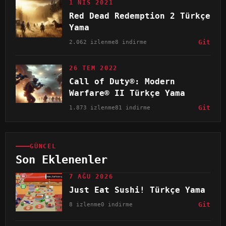
1 NIS 2021
Red Dead Redemption 2 Türkçe
Yama
2.062 izlenme
8 indirme
Git
26 TEM 2022
Call of Duty®: Modern
Warfare® II Türkçe Yama
1.873 izlenme
81 indirme
Git
GÜNCEL
Son Eklenenler
7 AĞU 2026
Just Eat Sushi! Türkçe Yama
8 izlenme
0 indirme
Git