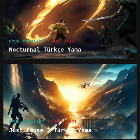
OYUN YAMALARI
7 HAZ 2023
Nocturnal Türkçe Yama
OYUN YAMALARI
11 NIS 2021
Just Cause 3 Türkçe Yama