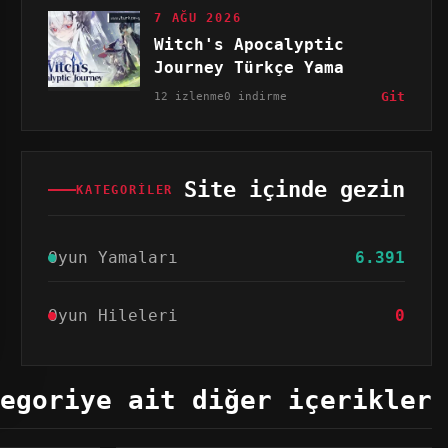
7 AĞU 2026
Witch's Apocalyptic
Journey Türkçe Yama
12 izlenme
0 indirme
Git
Site içinde gezin
KATEGORILER
Oyun Yamaları
6.391
Oyun Hileleri
0
egoriye ait diğer içerikler