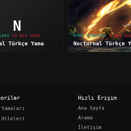
N
LARI
19 OCA 2024
OYUN YAMALARI
7 HAZ 20
al Türkçe Yama
Nocturnal Türkçe 
goriler
Hızlı Erişim
Ana Sayfa
 Yamaları
Arama
 Hileleri
İletişim