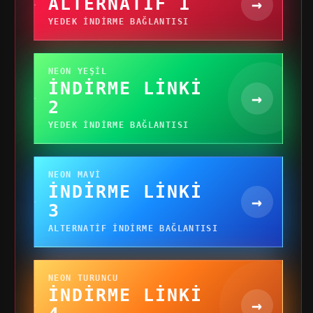
ALTERNATIF 1
→
YEDEK INDIRME BAĞLANTISI
NEON YEŞIL
İNDIRME LINKI
→
2
YEDEK INDIRME BAĞLANTISI
NEON MAVI
İNDIRME LINKI
→
3
ALTERNATIF INDIRME BAĞLANTISI
NEON TURUNCU
İNDIRME LINKI
→