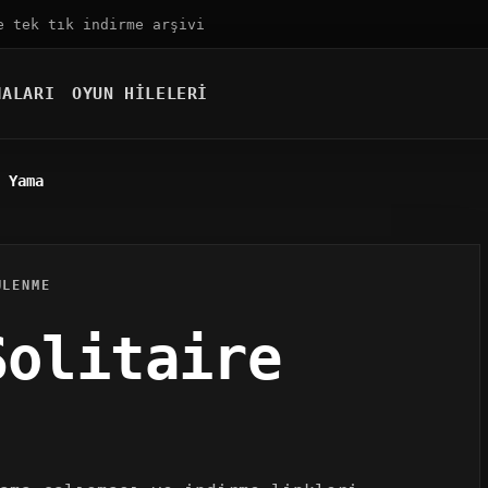
e tek tık indirme arşivi
MALARI
OYUN HILELERI
 Yama
ÜLENME
Solitaire