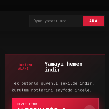
ARA
Yamayı hemen
İNDIRME
indir
ALANI
Tek butonla güvenli şekilde indir,
kurulum notlarını sayfada incele.
HIZLI LINK