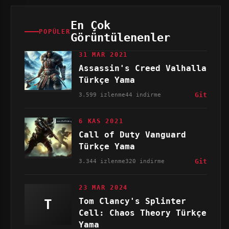
En Çok
POPÜLER
Görüntülenenler
31 MAR 2021
Assassin's Creed Valhalla
Türkçe Yama
3.599 izlenme
44 indirme
Git
6 KAS 2021
Call of Duty Vanguard
Türkçe Yama
3.344 izlenme
320 indirme
Git
23 MAR 2024
Tom Clancy's Splinter
T
Cell: Chaos Theory Türkçe
Yama