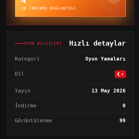
4
EK INDIRME BAĞLANTISI
Hızlı detaylar
OYUN BILGILERI
Kategori
Oyun Yamaları
Dil
Yayın
13 May 2026
İndirme
0
Görüntülenme
99