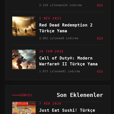
2.310 izlenme
124 indirme
Git
1 NIS 2021
Red Dead Redemption 2
Türkçe Yama
2.062 izlenme
8 indirme
Git
26 TEM 2022
Call of Duty®: Modern
Warfare® II Türkçe Yama
1.873 izlenme
81 indirme
Git
Son Eklenenler
GÜNCEL
7 AĞU 2026
Just Eat Sushi! Türkçe