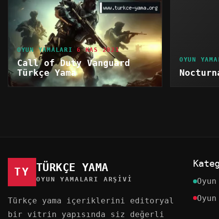
OYUN YAMALARI
6 KAS 2021
OYUN YAMA
Call of Duty Vanguard
Türkçe Yama
Nocturn
Kate
TÜRKÇE YAMA
TY
OYUN YAMALARI ARŞIVI
Oyun
Oyun
Türkçe yama içeriklerini editoryal
bir vitrin yapısında siz değerli