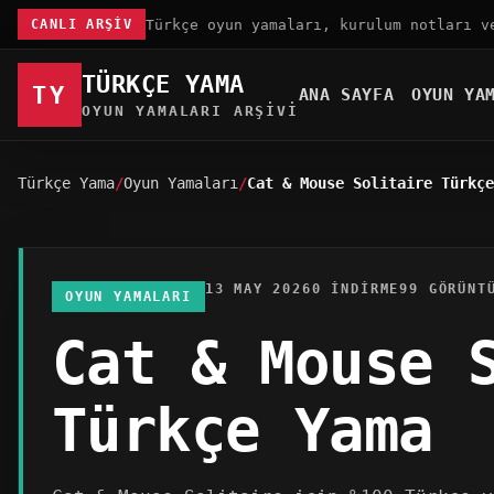
Türkçe oyun yamaları, kurulum notları v
CANLI ARŞIV
TÜRKÇE YAMA
TY
ANA SAYFA
OYUN YA
OYUN YAMALARI ARŞIVI
Türkçe Yama
Oyun Yamaları
Cat & Mouse Solitaire Türkçe
13 MAY 2026
0 INDIRME
99 GÖRÜNT
OYUN YAMALARI
Cat & Mouse 
Türkçe Yama