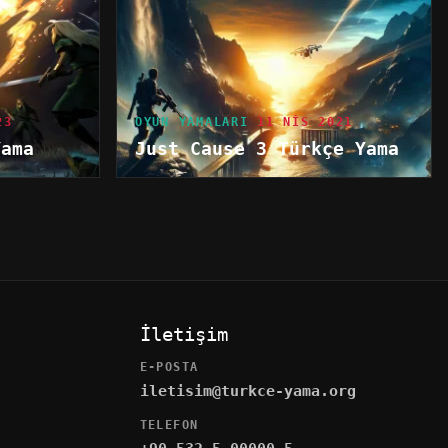
23
OYUN YAMALARI
11 NIS 2021
Yama
Just Cause 3 Türkçe Yama
İletişim
E-POSTA
iletisim@turkce-yama.org
TELEFON