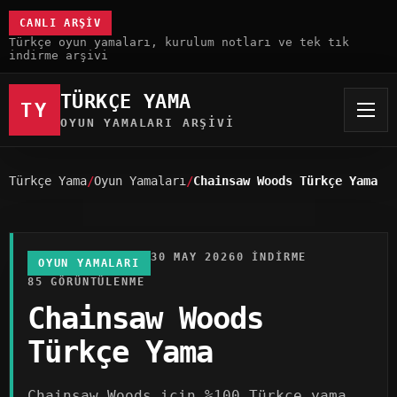
CANLI ARŞIV
Türkçe oyun yamaları, kurulum notları ve tek tık
indirme arşivi
TÜRKÇE YAMA
TY
OYUN YAMALARI ARŞIVI
Türkçe Yama
Oyun Yamaları
Chainsaw Woods Türkçe Yama
30 MAY 2026
0 INDIRME
OYUN YAMALARI
85 GÖRÜNTÜLENME
Chainsaw Woods
Türkçe Yama
Chainsaw Woods için %100 Türkçe yama