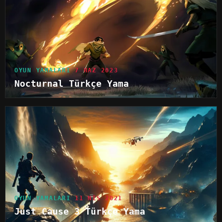
OYUN YAMALARI
7 HAZ 2023
Nocturnal Türkçe Yama
OYUN YAMALARI
11 NIS 2021
Just Cause 3 Türkçe Yama