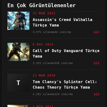
En Çok Görüntülenenler
31 MAR 2021
Assassin's Creed Valhalla
Türkçe Yama
3.575 izlenme
44 indirme
Git
6 KAS 2021
Call of Duty Vanguard Türkçe
Yama
3.315 izlenme
320 indirme
Git
23 MAR 2024
T
Tom Clancy's Splinter Cell:
Chaos Theory Türkçe Yama
2.291 izlenme
124 indirme
Git
1 NIS 2021