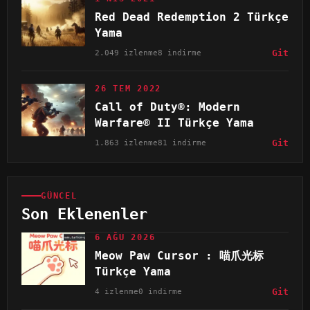
Red Dead Redemption 2 Türkçe
Yama
2.049 izlenme
8 indirme
Git
26 TEM 2022
Call of Duty®: Modern
Warfare® II Türkçe Yama
1.863 izlenme
81 indirme
Git
GÜNCEL
Son Eklenenler
6 AĞU 2026
Meow Paw Cursor : 喵爪光标
Türkçe Yama
4 izlenme
0 indirme
Git