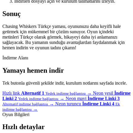
İndirilen dosyayı açın ve kurulum talimatlarını izleyin.
Sonuç
Chasing Whiskers Türkçe yaması, oyununuzu daha keyifli hale
getirmek için mükemmel bir çözüm sunuyor. Oyun içindeki
metinleri Türkçe olarak görmek, hikayeyi daha iyi anlamanızı
sağlayacak. Bu yamanın sunduğu avantajlardan faydalanmak için
hemen indirin ve oyunun tadını çıkarın!
İndirme Alanı
Yamayı hemen indir
Tek butonla güvenli şekilde indir, kurulum notlarını sayfada incele.
Hızlı link
Alternatif 1
→
Neon yeşil
İndirme
Yedek indirme bağlantısı
Linki 2
→
Neon mavi
İndirme Linki 3
Yedek indirme bağlantısı
→
Neon turuncu
İndirme Linki 4
Alternatif indirme bağlantısı
Ek
→
indirme bağlantısı
Oyun Bilgileri
Hızlı detaylar