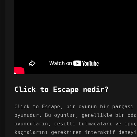
Click to Escape nedir?
Click to Escape, bir oyunun bir parçası 
oyunudur. Bu oyunlar, genellikle bir oda
oyuncuların, çeşitli bulmacaları ve ipuç
kaçmalarını gerektiren interaktif deneyi