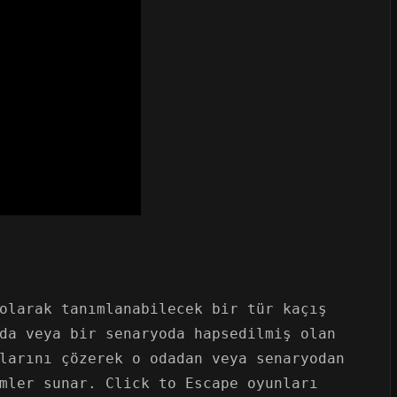
olarak tanımlanabilecek bir tür kaçış
da veya bir senaryoda hapsedilmiş olan
larını çözerek o odadan veya senaryodan
mler sunar. Click to Escape oyunları