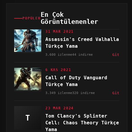
En Çok
POPÜLER
Görüntülenenler
31 MAR 2021
Assassin's Creed Valhalla
Türkçe Yama
3.600 izlenme
44 indirme
Git
6 KAS 2021
Call of Duty Vanguard
Türkçe Yama
3.349 izlenme
320 indirme
Git
23 MAR 2024
Tom Clancy's Splinter
T
Cell: Chaos Theory Türkçe
Yama