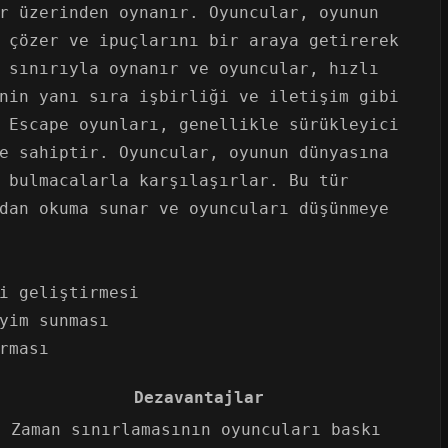
r üzerinden oynanır. Oyuncular, oyunun
 çözer ve ipuçlarını bir araya getirerek
 sınırıyla oynanır ve oyuncular, hızlı
nin yanı sıra işbirliği ve iletişim gibi
 Escape oyunları, genellikle sürükleyici
e sahiptir. Oyuncular, oyunun dünyasına
 bulmacalarla karşılaşırlar. Bu tür
dan okuma sunar ve oyuncuları düşünmeye
i geliştirmesi
yim sunması
rması
Dezavantajlar
- Zaman sınırlamasının oyuncuları baskı