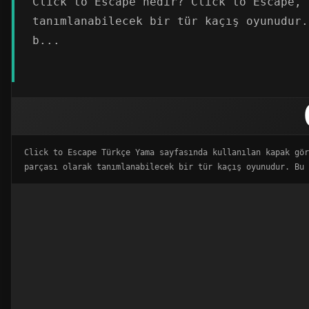
Click to Escape nedir? Click to Escape, 
tanımlanabilecek bir tür kaçış oyunudur.
b...
Click to Escape Türkçe Yama sayfasında kullanılan kapak gör
parçası olarak tanımlanabilecek bir tür kaçış oyunudur. Bu