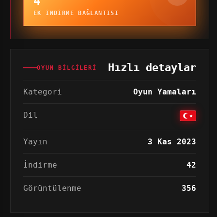
4
EK INDIRME BAĞLANTISI
Hızlı detaylar
OYUN BILGILERI
Kategori
Oyun Yamaları
Dil
Yayın
3 Kas 2023
İndirme
42
Görüntülenme
356