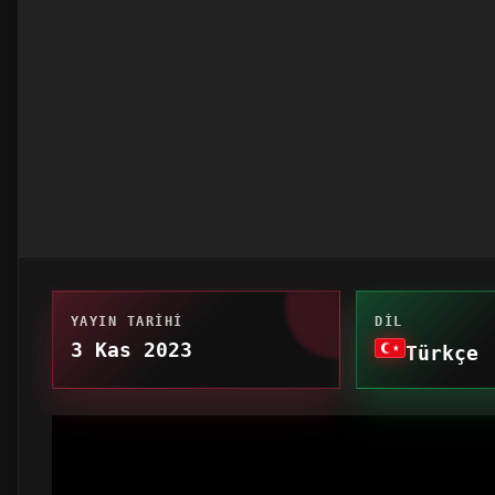
YAYIN TARIHI
DIL
3 Kas 2023
Türkçe