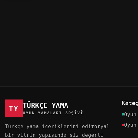
OYUN YAMALARI
6 KAS 2021
OYUN YAMA
Call of Duty Vanguard
Türkçe Yama
Nocturn
Kate
TÜRKÇE YAMA
TY
OYUN YAMALARI ARŞIVI
Oyun
Oyun
Türkçe yama içeriklerini editoryal
bir vitrin yapısında siz değerli