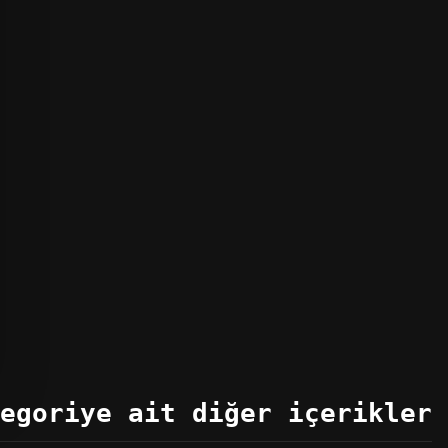
14 izlenme
0 indirme
Git
Lord Of Anatolia Türkçe
Yama
10 izlenme
0 indirme
Git
Oyun Yamaları
6.394
Oyun Hileleri
0
egoriye ait diğer içerikler