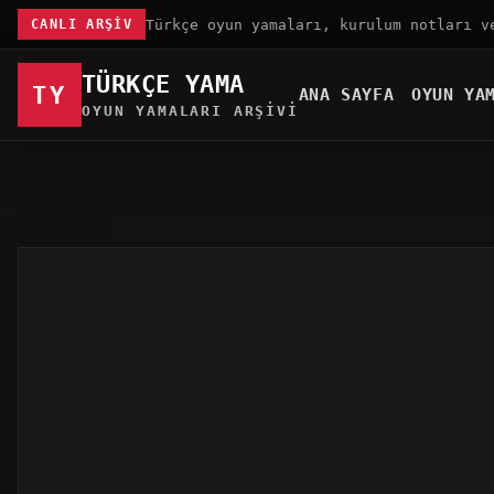
Türkçe oyun yamaları, kurulum notları v
CANLI ARŞIV
TÜRKÇE YAMA
TY
ANA SAYFA
OYUN YA
OYUN YAMALARI ARŞIVI
Türkçe Yama
Oyun Yamaları
Cold Transit Türkçe Yama
6 HAZ 2026
0 INDIRME
57 GÖRÜNTÜ
OYUN YAMALARI