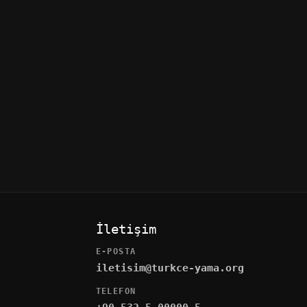
23
OYUN YAMALARI
11 NIS 2021
Yama
Just Cause 3 Türkçe Yama
İletişim
E-POSTA
iletisim@turkce-yama.org
TELEFON