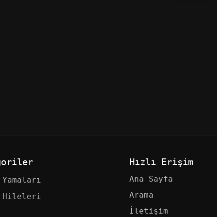
LARI
19 OCA 2024
OYUN YAMALARI
7 HAZ 20
al Türkçe Yama
Nocturnal Türkçe 
goriler
Hızlı Erişim
Ana Sayfa
 Yamaları
Arama
 Hileleri
İletişim