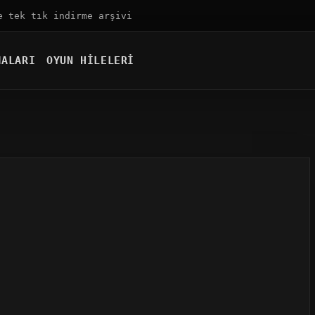
e tek tık indirme arşivi
MALARI
OYUN HILELERI
LENME