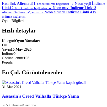
Hızlı link
Alternatif 1
→
Neon yeşil
İndirme
Yedek indirme bağlantısı
Linki 2
→
Neon mavi
İndirme Linki 3
Yedek indirme bağlantısı
→
Neon turuncu
İndirme Linki 4
Alternatif indirme bağlantısı
Ek
→
indirme bağlantısı
Oyun Bilgileri
Hızlı detaylar
Kategori
Oyun Yamaları
Dil
Yayın
16 May 2026
İndirme
0
Görüntülenme
105
Popüler
En Çok Görüntülenenler
31 Mar 2021
Assassin's Creed Valhalla Türkçe Yama
3.650 izlenme
44 indirme