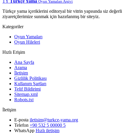
TY
Türkçe Yama
Oyun Yamaları Arşivi
Türkçe yama içeriklerini editoryal bir vitrin yapısında siz değerli
ziyaretçilerimize sunmak için hazırlanmış bir siteyiz.
Kategoriler
Oyun Yamaları
Oyun Hileleri
Hızlı Erişim
Ana Sayfa
Arama
İletişim
Gizlilik Politikası
Kullanım Şartları
Telif Bildirimi
Sitemap.xml
Robots.txt
İletişim
E-posta
iletisim@turkce-yama.org
Telefon
+90 532 5 00000 5
WhatsApp
Hızlı iletişim