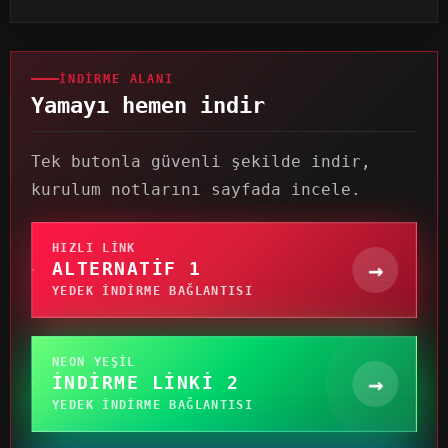
İNDIRME ALANI
Yamayı hemen indir
Tek butonla güvenli şekilde indir,
kurulum notlarını sayfada incele.
HIZLI LINK
→
ALTERNATIF 1
YEDEK INDIRME BAĞLANTISI
NEON YEŞIL
→
İNDIRME LINKI 2
YEDEK INDIRME BAĞLANTISI