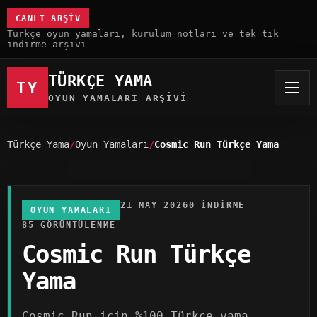
CANLI ARŞIV
Türkçe oyun yamaları, kurulum notları ve tek tık
indirme arşivi
TÜRKÇE YAMA
TY
OYUN YAMALARI ARŞIVI
Türkçe Yama
Oyun Yamaları
Cosmic Run Türkçe Yama
21 MAY 2026
0 INDIRME
OYUN YAMALARI
85 GÖRÜNTÜLENME
Cosmic Run Türkçe
Yama
Cosmic Run için %100 Türkçe yama