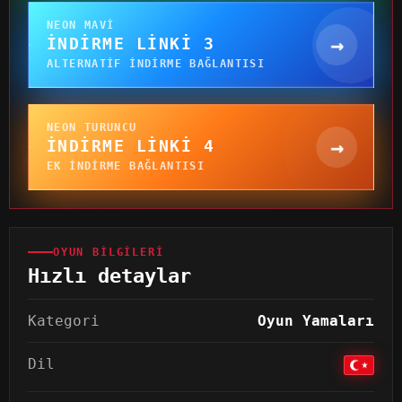
NEON MAVI
→
İNDIRME LINKI 3
ALTERNATIF INDIRME BAĞLANTISI
NEON TURUNCU
→
İNDIRME LINKI 4
EK INDIRME BAĞLANTISI
OYUN BILGILERI
Hızlı detaylar
Kategori
Oyun Yamaları
Dil