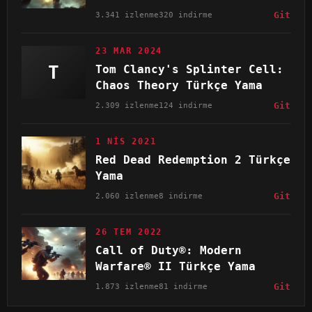
3.341 izlenme
320 indirme
Git
23 MAR 2024
T
Tom Clancy's Splinter Cell:
Chaos Theory Türkçe Yama
2.309 izlenme
124 indirme
Git
1 NIS 2021
Red Dead Redemption 2 Türkçe
Yama
2.060 izlenme
8 indirme
Git
26 TEM 2022
Call of Duty®: Modern
Warfare® II Türkçe Yama
1.873 izlenme
81 indirme
Git