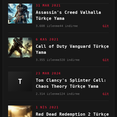
31 MAR 2021
Assassin's Creed Valhalla
Türkçe Yama
3.608 izlenme
44 indirme
Git
6 KAS 2021
Call of Duty Vanguard Türkçe
Yama
3.355 izlenme
320 indirme
Git
23 MAR 2024
T
Tom Clancy's Splinter Cell:
Chaos Theory Türkçe Yama
2.314 izlenme
124 indirme
Git
1 NIS 2021
Red Dead Redemption 2 Türkçe