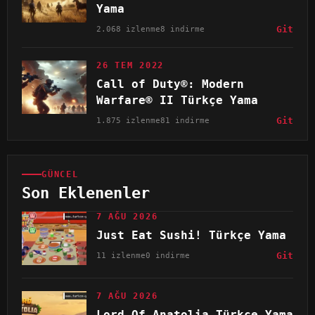
Yama
2.068 izlenme
8 indirme
Git
26 TEM 2022
Call of Duty®: Modern
Warfare® II Türkçe Yama
1.875 izlenme
81 indirme
Git
GÜNCEL
Son Eklenenler
7 AĞU 2026
Just Eat Sushi! Türkçe Yama
11 izlenme
0 indirme
Git
7 AĞU 2026
Lord Of Anatolia Türkçe Yama