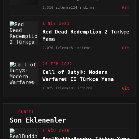
2.316 izlenme
124 indirme
Git
1 NIS 2021
Red Dead Redemption 2 Türkçe
Yama
2.076 izlenme
8 indirme
Git
26 TEM 2022
Call of Duty®: Modern
Warfare® II Türkçe Yama
1.875 izlenme
81 indirme
Git
GÜNCEL
Son Eklenenler
8 AĞU 2026
RealBuddhaRender Türkçe Yama