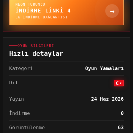
NEON TURUNCU
→
İNDIRME LINKI 4
EK INDIRME BAĞLANTISI
OYUN BILGILERI
Hızlı detaylar
Kategori
Oyun Yamaları
Dil
Yayın
24 Haz 2026
İndirme
0
Görüntülenme
63