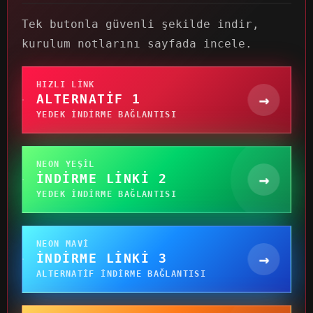
Tek butonla güvenli şekilde indir,
kurulum notlarını sayfada incele.
HIZLI LINK
→
ALTERNATIF 1
YEDEK INDIRME BAĞLANTISI
NEON YEŞIL
→
İNDIRME LINKI 2
YEDEK INDIRME BAĞLANTISI
NEON MAVI
→
İNDIRME LINKI 3
ALTERNATIF INDIRME BAĞLANTISI