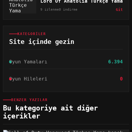
Lord Of Anatolia Türkçe Yama
9 izlenme
0 indirme
Git
KATEGORILER
Site içinde gezin
Oyun Yamaları
6.394
Oyun Hileleri
0
BENZER YAZILAR
Bu kategoriye ait diğer
içerikler