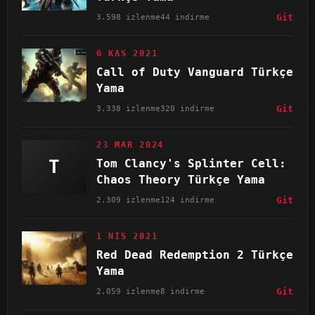
3.598 izlenme
44 indirme
Git
6 KAS 2021
Call of Duty Vanguard Türkçe
Yama
3.338 izlenme
320 indirme
Git
23 MAR 2024
T
Tom Clancy's Splinter Cell:
Chaos Theory Türkçe Yama
2.309 izlenme
124 indirme
Git
1 NIS 2021
Red Dead Redemption 2 Türkçe
Yama
2.059 izlenme
8 indirme
Git