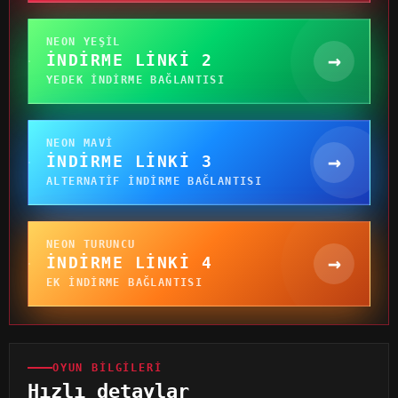
NEON YEŞIL
→
İNDIRME LINKI 2
YEDEK INDIRME BAĞLANTISI
NEON MAVI
→
İNDIRME LINKI 3
ALTERNATIF INDIRME BAĞLANTISI
NEON TURUNCU
→
İNDIRME LINKI 4
EK INDIRME BAĞLANTISI
OYUN BILGILERI
Hızlı detaylar