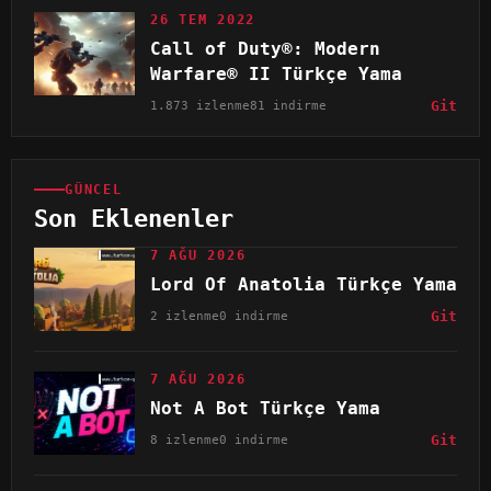
26 TEM 2022
Call of Duty®: Modern
Warfare® II Türkçe Yama
1.873 izlenme
81 indirme
Git
GÜNCEL
Son Eklenenler
7 AĞU 2026
Lord Of Anatolia Türkçe Yama
2 izlenme
0 indirme
Git
7 AĞU 2026
Not A Bot Türkçe Yama
8 izlenme
0 indirme
Git