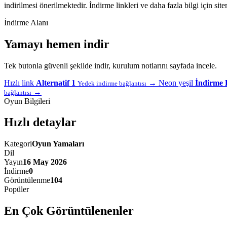
indirilmesi önerilmektedir. İndirme linkleri ve daha fazla bilgi için si
İndirme Alanı
Yamayı hemen indir
Tek butonla güvenli şekilde indir, kurulum notlarını sayfada incele.
Hızlı link
Alternatif 1
→
Neon yeşil
İndirme 
Yedek indirme bağlantısı
→
bağlantısı
Oyun Bilgileri
Hızlı detaylar
Kategori
Oyun Yamaları
Dil
Yayın
16 May 2026
İndirme
0
Görüntülenme
104
Popüler
En Çok Görüntülenenler