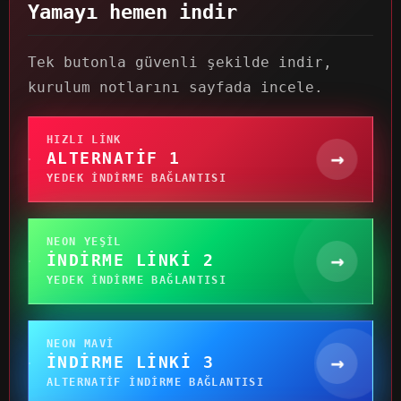
Yamayı hemen indir
Tek butonla güvenli şekilde indir,
kurulum notlarını sayfada incele.
HIZLI LINK
→
ALTERNATIF 1
YEDEK INDIRME BAĞLANTISI
NEON YEŞIL
→
İNDIRME LINKI 2
YEDEK INDIRME BAĞLANTISI
NEON MAVI
→
İNDIRME LINKI 3
ALTERNATIF INDIRME BAĞLANTISI