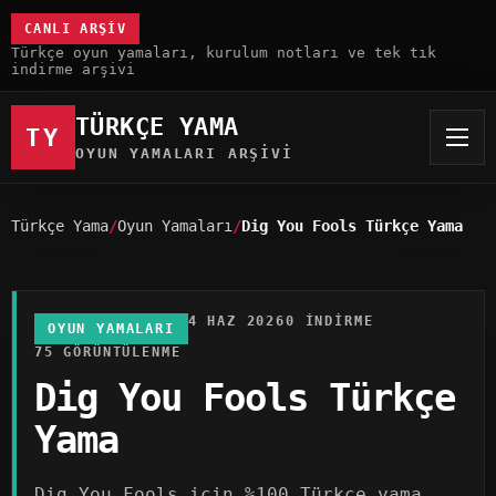
CANLI ARŞIV
Türkçe oyun yamaları, kurulum notları ve tek tık
indirme arşivi
TÜRKÇE YAMA
TY
OYUN YAMALARI ARŞIVI
Türkçe Yama
Oyun Yamaları
Dig You Fools Türkçe Yama
4 HAZ 2026
0 INDIRME
OYUN YAMALARI
75 GÖRÜNTÜLENME
Dig You Fools Türkçe
Yama
Dig You Fools için %100 Türkçe yama