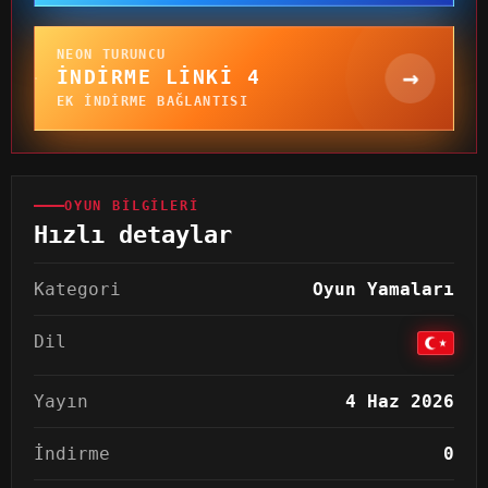
NEON TURUNCU
→
İNDIRME LINKI 4
EK INDIRME BAĞLANTISI
OYUN BILGILERI
Hızlı detaylar
Kategori
Oyun Yamaları
Dil
Yayın
4 Haz 2026
İndirme
0