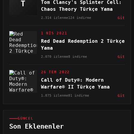
T
Tom Clancy's Splinter Cell:
Chaos Theory Türkçe Yama
2.314 izlenme
124 indirme
Git
1 NIS 2021
Red Dead Redemption 2 Türkçe
Yama
2.070 izlenme
8 indirme
Git
26 TEM 2022
Call of Duty®: Modern
Warfare® II Türkçe Yama
1.875 izlenme
81 indirme
Git
GÜNCEL
Son Eklenenler