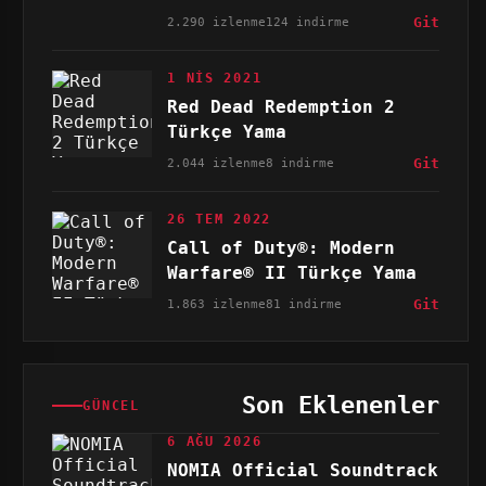
2.290 izlenme
124 indirme
Git
1 NIS 2021
Red Dead Redemption 2
Türkçe Yama
2.044 izlenme
8 indirme
Git
26 TEM 2022
Call of Duty®: Modern
Warfare® II Türkçe Yama
1.863 izlenme
81 indirme
Git
Son Eklenenler
GÜNCEL
6 AĞU 2026
NOMIA Official Soundtrack