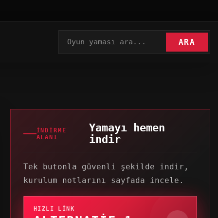
ARA
Yamayı hemen
İNDIRME
indir
ALANI
Tek butonla güvenli şekilde indir,
kurulum notlarını sayfada incele.
HIZLI LINK