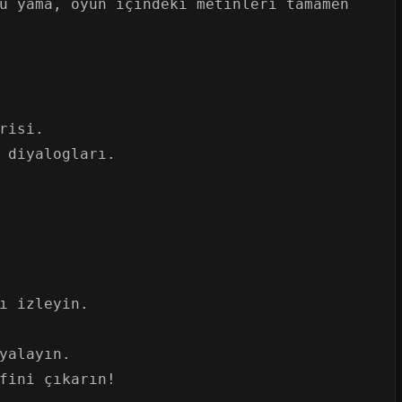
u yama, oyun içindeki metinleri tamamen
risi.
 diyalogları.
ı izleyin.
yalayın.
fini çıkarın!