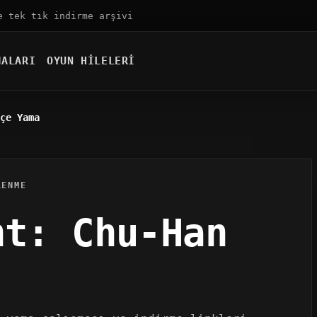
e tek tık indirme arşivi
MALARI
OYUN HILELERI
çe Yama
LENME
nt: Chu-Han