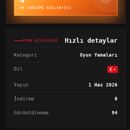
4
EK INDIRME BAĞLANTISI
Hızlı detaylar
OYUN BILGILERI
Kategori
Oyun Yamaları
Dil
Yayın
1 Haz 2026
İndirme
0
Görüntülenme
94