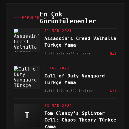
En Çok
POPÜLER
Görüntülenenler
31 MAR 2021
Assassin's Creed Valhalla
Türkçe Yama
3.573 izlenme
44 indirme
Git
6 KAS 2021
Call of Duty Vanguard
Türkçe Yama
3.314 izlenme
320 indirme
Git
23 MAR 2024
Tom Clancy's Splinter
T
Cell: Chaos Theory Türkçe
Yama