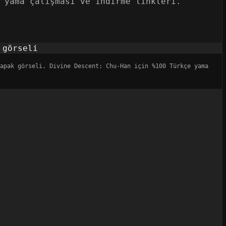
 yama çalışması ve indirme linkleri.
apak görseli. Divine Descent: Chu-Han için %100 Türkçe yama