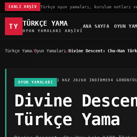
Türkçe oyun yamaları, kurulum notları v
CANLI ARŞIV
TÜRKÇE YAMA
TY
ANA SAYFA
OYUN YA
OYUN YAMALARI ARŞIVI
Türkçe Yama
Oyun Yamaları
Divine Descent: Chu-Han Türk
1 HAZ 2026
0 INDIRME
94 GÖRÜNTÜ
OYUN YAMALARI
Divine Desce
Türkçe Yama