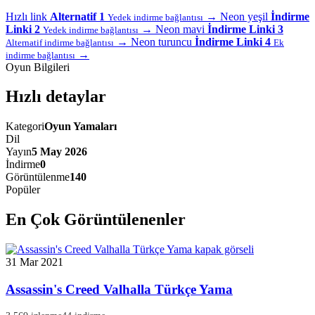
Hızlı link
Alternatif 1
→
Neon yeşil
İndirme
Yedek indirme bağlantısı
Linki 2
→
Neon mavi
İndirme Linki 3
Yedek indirme bağlantısı
→
Neon turuncu
İndirme Linki 4
Alternatif indirme bağlantısı
Ek
→
indirme bağlantısı
Oyun Bilgileri
Hızlı detaylar
Kategori
Oyun Yamaları
Dil
Yayın
5 May 2026
İndirme
0
Görüntülenme
140
Popüler
En Çok Görüntülenenler
31 Mar 2021
Assassin's Creed Valhalla Türkçe Yama