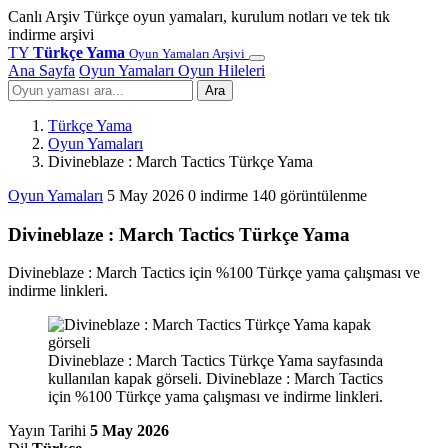
Canlı Arşiv
Türkçe oyun yamaları, kurulum notları ve tek tık
indirme arşivi
TY
Türkçe Yama
Oyun Yamaları Arşivi
Ana Sayfa
Oyun Yamaları
Oyun Hileleri
Ara
Türkçe Yama
Oyun Yamaları
Divineblaze : March Tactics Türkçe Yama
Oyun Yamaları
5 May 2026
0 indirme
140 görüntülenme
Divineblaze : March Tactics Türkçe Yama
Divineblaze : March Tactics için %100 Türkçe yama çalışması ve
indirme linkleri.
Divineblaze : March Tactics Türkçe Yama sayfasında
kullanılan kapak görseli. Divineblaze : March Tactics
için %100 Türkçe yama çalışması ve indirme linkleri.
Yayın Tarihi
5 May 2026