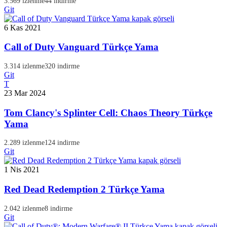
3.569 izlenme
44 indirme
Git
6 Kas 2021
Call of Duty Vanguard Türkçe Yama
3.314 izlenme
320 indirme
Git
T
23 Mar 2024
Tom Clancy's Splinter Cell: Chaos Theory Türkçe
Yama
2.289 izlenme
124 indirme
Git
1 Nis 2021
Red Dead Redemption 2 Türkçe Yama
2.042 izlenme
8 indirme
Git