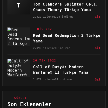
T
Tom Clancy's Splinter Cell:
Chaos Theory Türkçe Yama
2.329 izlenme
124 indirme
Git
1 NIS 2021
Red Dead Redemption 2 Türkçe
Yama
2.090 izlenme
8 indirme
Git
26 TEM 2022
Call of Duty®: Modern
Warfare® II Türkçe Yama
1.879 izlenme
81 indirme
Git
GÜNCEL
Son Eklenenler