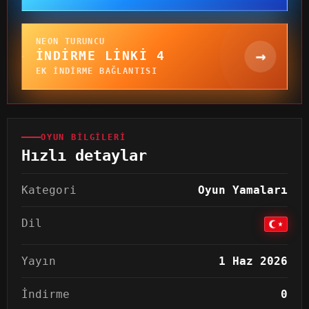
NEON TURUNCU
→
İNDIRME LINKI 4
EK INDIRME BAĞLANTISI
OYUN BILGILERI
Hızlı detaylar
Kategori
Oyun Yamaları
Dil
Yayın
1 Haz 2026
İndirme
0