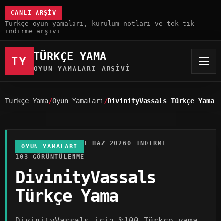
CANLI ARŞIV
Türkçe oyun yamaları, kurulum notları ve tek tık
indirme arşivi
TÜRKÇE YAMA
TY
OYUN YAMALARI ARŞIVI
Türkçe Yama
Oyun Yamaları
DivinityVassals Türkçe Yama
1 HAZ 2026
0 INDIRME
OYUN YAMALARI
103 GÖRÜNTÜLENME
DivinityVassals
Türkçe Yama
DivinityVassals için %100 Türkçe yama