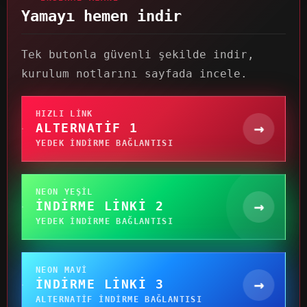
Yamayı hemen indir
Tek butonla güvenli şekilde indir,
kurulum notlarını sayfada incele.
HIZLI LINK
→
ALTERNATIF 1
YEDEK INDIRME BAĞLANTISI
NEON YEŞIL
→
İNDIRME LINKI 2
YEDEK INDIRME BAĞLANTISI
NEON MAVI
→
İNDIRME LINKI 3
ALTERNATIF INDIRME BAĞLANTISI