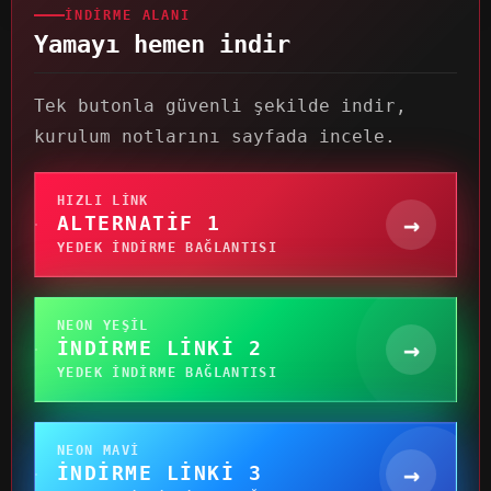
İNDIRME ALANI
Yamayı hemen indir
Tek butonla güvenli şekilde indir,
kurulum notlarını sayfada incele.
HIZLI LINK
→
ALTERNATIF 1
YEDEK INDIRME BAĞLANTISI
NEON YEŞIL
→
İNDIRME LINKI 2
YEDEK INDIRME BAĞLANTISI
NEON MAVI
→
İNDIRME LINKI 3