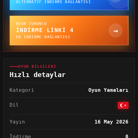
ALTERNATIF INDIRME BAĞLANTISI
NEON TURUNCU
→
İNDIRME LINKI 4
EK INDIRME BAĞLANTISI
OYUN BILGILERI
Hızlı detaylar
Kategori
Oyun Yamaları
Dil
Yayın
16 May 2026
İndirme
0