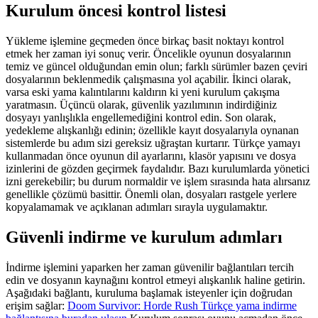
Kurulum öncesi kontrol listesi
Yükleme işlemine geçmeden önce birkaç basit noktayı kontrol
etmek her zaman iyi sonuç verir. Öncelikle oyunun dosyalarının
temiz ve güncel olduğundan emin olun; farklı sürümler bazen çeviri
dosyalarının beklenmedik çalışmasına yol açabilir. İkinci olarak,
varsa eski yama kalıntılarını kaldırın ki yeni kurulum çakışma
yaratmasın. Üçüncü olarak, güvenlik yazılımının indirdiğiniz
dosyayı yanlışlıkla engellemediğini kontrol edin. Son olarak,
yedekleme alışkanlığı edinin; özellikle kayıt dosyalarıyla oynanan
sistemlerde bu adım sizi gereksiz uğraştan kurtarır. Türkçe yamayı
kullanmadan önce oyunun dil ayarlarını, klasör yapısını ve dosya
izinlerini de gözden geçirmek faydalıdır. Bazı kurulumlarda yönetici
izni gerekebilir; bu durum normaldir ve işlem sırasında hata alırsanız
genellikle çözümü basittir. Önemli olan, dosyaları rastgele yerlere
kopyalamamak ve açıklanan adımları sırayla uygulamaktır.
Güvenli indirme ve kurulum adımları
İndirme işlemini yaparken her zaman güvenilir bağlantıları tercih
edin ve dosyanın kaynağını kontrol etmeyi alışkanlık haline getirin.
Aşağıdaki bağlantı, kuruluma başlamak isteyenler için doğrudan
erişim sağlar:
Doom Survivor: Horde Rush Türkçe yama indirme