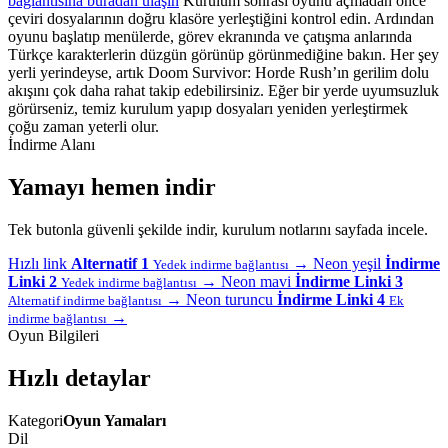
bağlantısına buradan ulaşın
Kurulum sonrası oyunu açmadan önce
çeviri dosyalarının doğru klasöre yerleştiğini kontrol edin. Ardından
oyunu başlatıp menülerde, görev ekranında ve çatışma anlarında
Türkçe karakterlerin düzgün görünüp görünmediğine bakın. Her şey
yerli yerindeyse, artık Doom Survivor: Horde Rush’ın gerilim dolu
akışını çok daha rahat takip edebilirsiniz. Eğer bir yerde uyumsuzluk
görürseniz, temiz kurulum yapıp dosyaları yeniden yerleştirmek
çoğu zaman yeterli olur.
İndirme Alanı
Yamayı hemen indir
Tek butonla güvenli şekilde indir, kurulum notlarını sayfada incele.
Hızlı link
Alternatif 1
→
Neon yeşil
İndirme
Yedek indirme bağlantısı
Linki 2
→
Neon mavi
İndirme Linki 3
Yedek indirme bağlantısı
→
Neon turuncu
İndirme Linki 4
Alternatif indirme bağlantısı
Ek
→
indirme bağlantısı
Oyun Bilgileri
Hızlı detaylar
Kategori
Oyun Yamaları
Dil