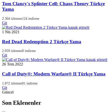
Tom Clancy's Splinter Cell: Chaos Theory Türkçe
Yama
2.304 izlenme
124 indirme
Git
1 Nis 2021
Red Dead Redemption 2 Türkçe Yama
2.059 izlenme
8 indirme
Git
26 Tem 2022
Call of Duty®: Modern Warfare® II Türkçe Yama
1.872 izlenme
81 indirme
Git
Güncel
Son Eklenenler