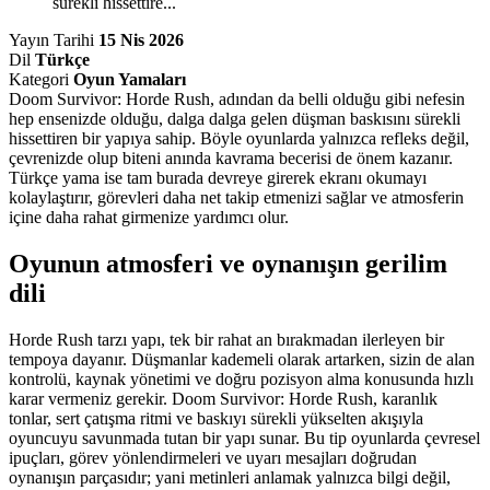
sürekli hissettire...
Yayın Tarihi
15 Nis 2026
Dil
Türkçe
Kategori
Oyun Yamaları
Doom Survivor: Horde Rush, adından da belli olduğu gibi nefesin
hep ensenizde olduğu, dalga dalga gelen düşman baskısını sürekli
hissettiren bir yapıya sahip. Böyle oyunlarda yalnızca refleks değil,
çevrenizde olup biteni anında kavrama becerisi de önem kazanır.
Türkçe yama ise tam burada devreye girerek ekranı okumayı
kolaylaştırır, görevleri daha net takip etmenizi sağlar ve atmosferin
içine daha rahat girmenize yardımcı olur.
Oyunun atmosferi ve oynanışın gerilim
dili
Horde Rush tarzı yapı, tek bir rahat an bırakmadan ilerleyen bir
tempoya dayanır. Düşmanlar kademeli olarak artarken, sizin de alan
kontrolü, kaynak yönetimi ve doğru pozisyon alma konusunda hızlı
karar vermeniz gerekir. Doom Survivor: Horde Rush, karanlık
tonlar, sert çatışma ritmi ve baskıyı sürekli yükselten akışıyla
oyuncuyu savunmada tutan bir yapı sunar. Bu tip oyunlarda çevresel
ipuçları, görev yönlendirmeleri ve uyarı mesajları doğrudan
oynanışın parçasıdır; yani metinleri anlamak yalnızca bilgi değil,