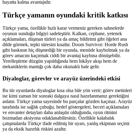
hayatta kalma avantajıdır.
Türkçe yamanın oyundaki kritik katkısı
Türkçe yama, özellikle hızlı karar vermeniz gereken sahnelerde
oyunun sunduğu bilgiyi sadeleştirir. Kalkan, cephane, yetenek
açıklamaları, düşman türleri ya da amaç bildirimi gibi öğeleri ana
dilde görmek, tepki süresini kısaltır. Doom Survivor: Horde Rush
gibi baskının hiç düşmediği bir oyunda, menüde kaybolmak ya da
görev amacını kaçırmak ciddi bir avantaj kaybına dönüşebilir.
Yerelleştirme düzgün yapıldığında hem hikâye akışı hem de
mekaniklerin mantığı çok daha okunaklı hale gelir.
Diyaloglar, görevler ve arayüz üzerindeki etkisi
Bu tür oyunlarda diyaloglar kısa olsa bile yön verir; görev metinleri
ise kimi zaman bir sonraki dalgaya nasıl hazırlanmanız gerektiğini
anlatır. Türkçe yama sayesinde bu parçalar gözden kaçmaz. Arayüz
tarafında ise sağlık çubuğu, hedef göstergeleri, beceri açıklamaları
ve envanter detayları daha anlaşılır olduğunda, oyun ritmini
bozmadan aksiyona odaklanabilirsiniz. Özellikle kalabalık
çatışmalarda Türkçe ifade edilmiş bir uyarı, yanlış ekipman seçimi
ya da eksik hazırlık riskini azaltır.