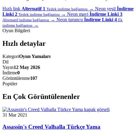
Hızlı link
Alternatif 1
→
Neon yeşil
İndirme
Yedek indirme bağlantısı
Linki 2
→
Neon mavi
İndirme Linki 3
Yedek indirme bağlantısı
→
Neon turuncu
İndirme Linki 4
Alternatif indirme bağlantısı
Ek
→
indirme bağlantısı
Oyun Bilgileri
Hızlı detaylar
Kategori
Oyun Yamaları
Dil
Yayın
12 May 2026
İndirme
0
Görüntülenme
107
Popüler
En Çok Görüntülenenler
31 Mar 2021
Assassin's Creed Valhalla Türkçe Yama