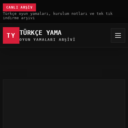
CANLI ARŞIV
Türkçe oyun yamaları, kurulum notları ve tek tık
indirme arşivi
TÜRKÇE YAMA
TY
OYUN YAMALARI ARŞIVI
Türkçe Yama
Oyun Yamaları
Epic Pandemonium Türkçe Yama
14 TEM 2023
80 INDIRME
OYUN YAMALARI
816 GÖRÜNTÜLENME