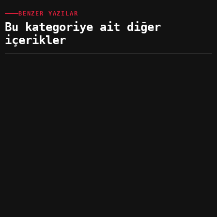
BENZER YAZILAR
Bu kategoriye ait diğer
içerikler
OYUN YAMALARI
6 KAS 2021
Call of Duty Vanguard Türkçe Yama
OYUN YAMALARI
19 OCA 2024