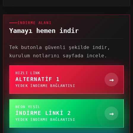
İNDIRME ALANI
Yamayı hemen indir
Tek butonla güvenli şekilde indir,
kurulum notlarını sayfada incele.
HIZLI LINK
→
ALTERNATIF 1
YEDEK INDIRME BAĞLANTISI
NEON YEŞIL
→
İNDIRME LINKI 2
YEDEK INDIRME BAĞLANTISI