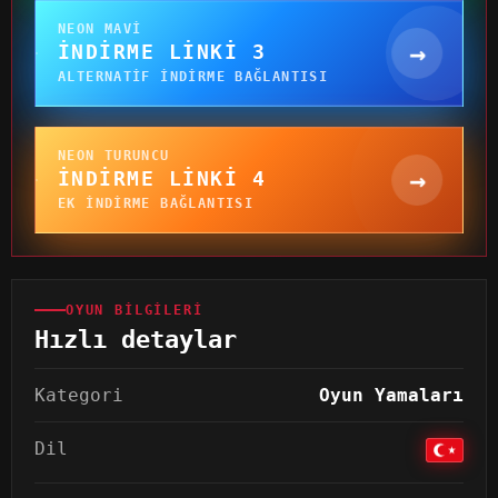
NEON MAVI
→
İNDIRME LINKI 3
ALTERNATIF INDIRME BAĞLANTISI
NEON TURUNCU
→
İNDIRME LINKI 4
EK INDIRME BAĞLANTISI
OYUN BILGILERI
Hızlı detaylar
Kategori
Oyun Yamaları
Dil