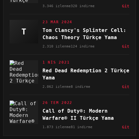
3.346 izlenme
320 indirme
Git
23 MAR 2024
T
Tom Clancy's Splinter Cell:
Chaos Theory Türkçe Yama
2.310 izlenme
124 indirme
Git
1 NIS 2021
Red Dead Redemption 2 Türkçe
Yama
2.062 izlenme
8 indirme
Git
26 TEM 2022
Call of Duty®: Modern
Warfare® II Türkçe Yama
1.873 izlenme
81 indirme
Git