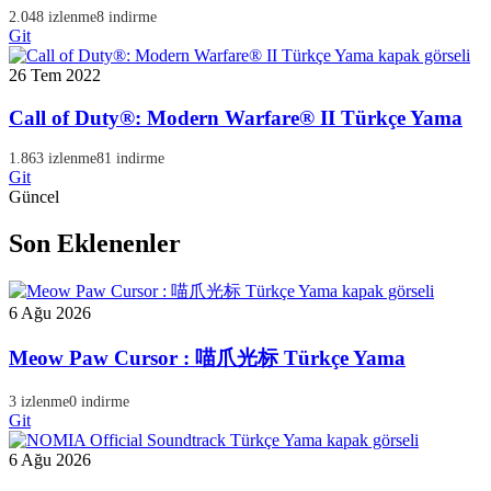
2.048 izlenme
8 indirme
Git
26 Tem 2022
Call of Duty®: Modern Warfare® II Türkçe Yama
1.863 izlenme
81 indirme
Git
Güncel
Son Eklenenler
6 Ağu 2026
Meow Paw Cursor : 喵爪光标 Türkçe Yama
3 izlenme
0 indirme
Git
6 Ağu 2026