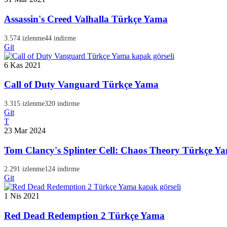
Assassin's Creed Valhalla Türkçe Yama
3.574 izlenme
44 indirme
Git
6 Kas 2021
Call of Duty Vanguard Türkçe Yama
3.315 izlenme
320 indirme
Git
T
23 Mar 2024
Tom Clancy's Splinter Cell: Chaos Theory Türkçe Y
2.291 izlenme
124 indirme
Git
1 Nis 2021
Red Dead Redemption 2 Türkçe Yama