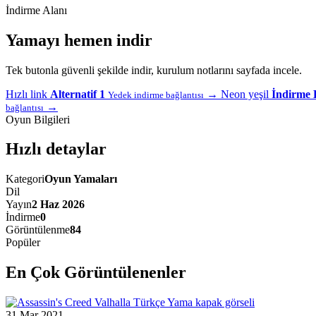
İndirme Alanı
Yamayı hemen indir
Tek butonla güvenli şekilde indir, kurulum notlarını sayfada incele.
Hızlı link
Alternatif 1
→
Neon yeşil
İndirme 
Yedek indirme bağlantısı
→
bağlantısı
Oyun Bilgileri
Hızlı detaylar
Kategori
Oyun Yamaları
Dil
Yayın
2 Haz 2026
İndirme
0
Görüntülenme
84
Popüler
En Çok Görüntülenenler
31 Mar 2021