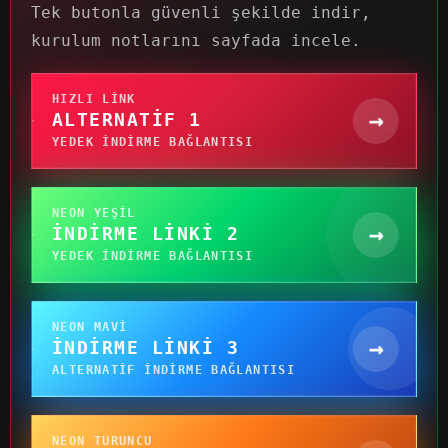
Tek butonla güvenli şekilde indir,
kurulum notlarını sayfada incele.
HIZLI LINK
→
ALTERNATIF 1
YEDEK INDIRME BAĞLANTISI
NEON YEŞIL
→
İNDIRME LINKI 2
YEDEK INDIRME BAĞLANTISI
NEON MAVI
→
İNDIRME LINKI 3
ALTERNATIF INDIRME BAĞLANTISI
NEON TURUNCU