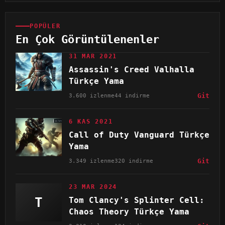
POPÜLER
En Çok Görüntülenenler
31 MAR 2021
Assassin's Creed Valhalla
Türkçe Yama
3.600 izlenme
44 indirme
Git
6 KAS 2021
Call of Duty Vanguard Türkçe
Yama
3.349 izlenme
320 indirme
Git
23 MAR 2024
T
Tom Clancy's Splinter Cell:
Chaos Theory Türkçe Yama