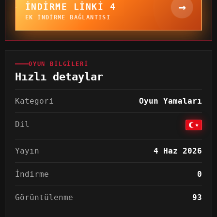
→
İNDIRME LINKI 4
EK INDIRME BAĞLANTISI
OYUN BILGILERI
Hızlı detaylar
Kategori
Oyun Yamaları
Dil
Yayın
4 Haz 2026
İndirme
0
Görüntülenme
93