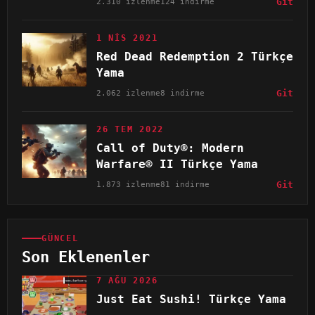
2.310 izlenme
124 indirme
Git
1 NIS 2021
Red Dead Redemption 2 Türkçe
Yama
2.062 izlenme
8 indirme
Git
26 TEM 2022
Call of Duty®: Modern
Warfare® II Türkçe Yama
1.873 izlenme
81 indirme
Git
GÜNCEL
Son Eklenenler
7 AĞU 2026
Just Eat Sushi! Türkçe Yama