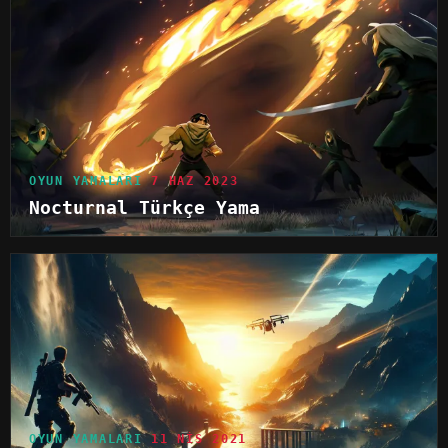
OYUN YAMALARI
7 HAZ 2023
Nocturnal Türkçe Yama
OYUN YAMALARI
11 NIS 2021