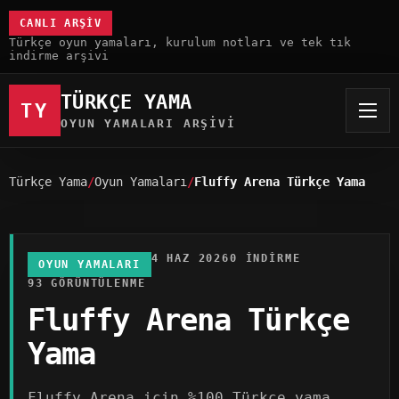
CANLI ARŞIV
Türkçe oyun yamaları, kurulum notları ve tek tık
indirme arşivi
TÜRKÇE YAMA
TY
OYUN YAMALARI ARŞIVI
Türkçe Yama
Oyun Yamaları
Fluffy Arena Türkçe Yama
4 HAZ 2026
0 INDIRME
OYUN YAMALARI
93 GÖRÜNTÜLENME
Fluffy Arena Türkçe
Yama
Fluffy Arena için %100 Türkçe yama