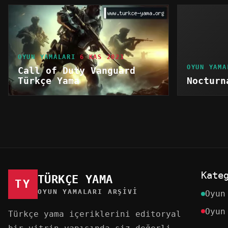
OYUN YAMALARI
6 KAS 2021
OYUN YAMA
Call of Duty Vanguard
Türkçe Yama
Nocturn
Kate
TÜRKÇE YAMA
TY
OYUN YAMALARI ARŞIVI
Oyun
Oyun
Türkçe yama içeriklerini editoryal