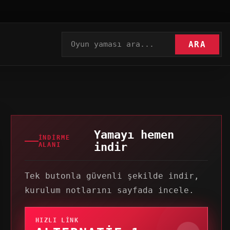
ARA
Yamayı hemen
İNDIRME
indir
ALANI
Tek butonla güvenli şekilde indir,
kurulum notlarını sayfada incele.
HIZLI LINK