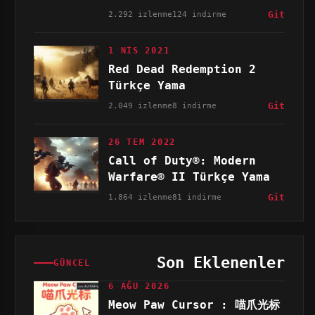
2.292 izlenme
124 indirme
Git
1 NIS 2021
Red Dead Redemption 2
Türkçe Yama
2.049 izlenme
8 indirme
Git
26 TEM 2022
Call of Duty®: Modern
Warfare® II Türkçe Yama
1.864 izlenme
81 indirme
Git
Son Eklenenler
GÜNCEL
6 AĞU 2026
Meow Paw Cursor : 喵爪光标