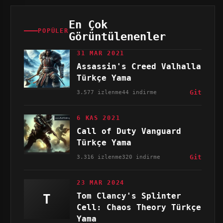
En Çok
POPÜLER
Görüntülenenler
31 MAR 2021
Assassin's Creed Valhalla
Türkçe Yama
3.577 izlenme
44 indirme
Git
6 KAS 2021
Call of Duty Vanguard
Türkçe Yama
3.316 izlenme
320 indirme
Git
23 MAR 2024
Tom Clancy's Splinter
T
Cell: Chaos Theory Türkçe
Yama