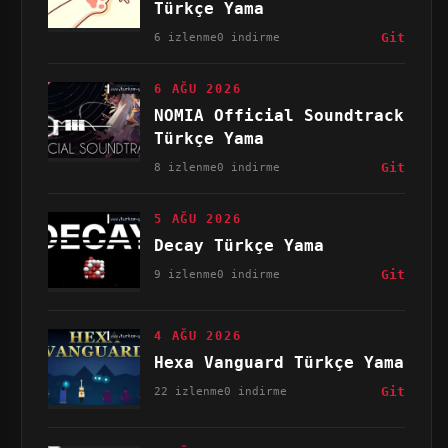
Türkçe Yama
6 izlenme
0 indirme
Git
6 AĞU 2026
NOMIA Official Soundtrack
Türkçe Yama
8 izlenme
0 indirme
Git
5 AĞU 2026
Decay Türkçe Yama
9 izlenme
0 indirme
Git
4 AĞU 2026
Hexa Vanguard Türkçe Yama
22 izlenme
0 indirme
Git