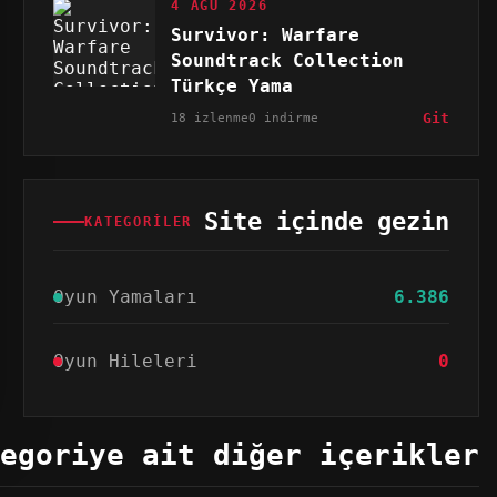
4 AĞU 2026
Survivor: Warfare
Soundtrack Collection
Türkçe Yama
18 izlenme
0 indirme
Git
Site içinde gezin
KATEGORILER
Oyun Yamaları
6.386
Oyun Hileleri
0
egoriye ait diğer içerikler