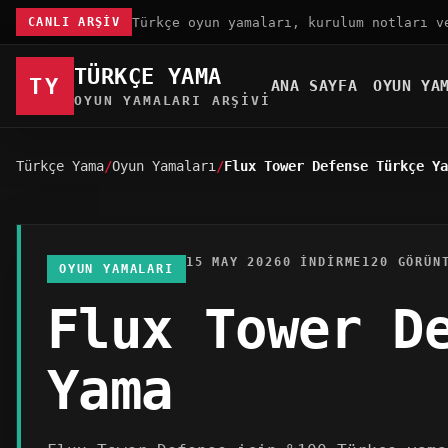
Türkçe oyun yamaları, kurulum notları v
CANLI ARŞIV
TÜRKÇE YAMA
TY
ANA SAYFA
OYUN YA
OYUN YAMALARI ARŞIVI
Türkçe Yama
Oyun Yamaları
Flux Tower Defense Türkçe Ya
15 MAY 2026
0 INDIRME
120 GÖRÜN
OYUN YAMALARI
Flux Tower D
Yama