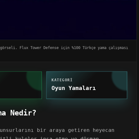
görseli. Flux Tower Defense için %100 Türkçe yama çalışması
KATEGORI
Oyun Yamaları
ma Nedir?
unsurlarını bir araya getiren heyecan
itli kuleler inşa etme ve düşman