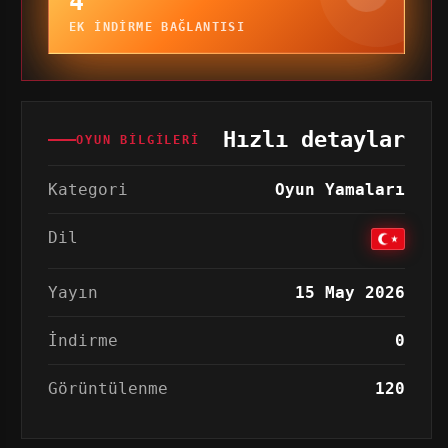
4
EK INDIRME BAĞLANTISI
Hızlı detaylar
OYUN BILGILERI
Kategori
Oyun Yamaları
Dil
Yayın
15 May 2026
İndirme
0
Görüntülenme
120