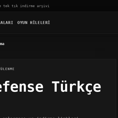
e tek tık indirme arşivi
MALARI
OYUN HILELERI
ma
TÜLENME
efense Türkçe