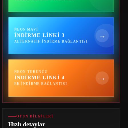
NEON MAVI
→
İNDIRME LINKI 3
ALTERNATIF INDIRME BAĞLANTISI
NEON TURUNCU
→
İNDIRME LINKI 4
EK INDIRME BAĞLANTISI
OYUN BILGILERI
Hızlı detaylar