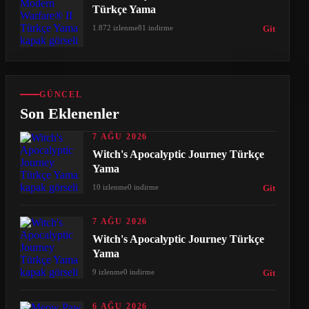
Türkçe Yama
1.872 izlenme
81 indirme
Git
GÜNCEL
Son Eklenenler
7 AĞU 2026
Witch's Apocalyptic Journey Türkçe
Yama
10 izlenme
0 indirme
Git
7 AĞU 2026
Witch's Apocalyptic Journey Türkçe
Yama
9 izlenme
0 indirme
Git
6 AĞU 2026