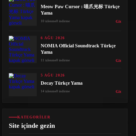
Meow Paw Cursor : 喵爪光标 Türkçe
Yama
10 izlenme
0 indirme
Git
6 AĞU 2026
NOMIA Official Soundtrack Türkçe
Yama
11 izlenme
0 indirme
Git
5 AĞU 2026
Decay Türkçe Yama
14 izlenme
0 indirme
Git
KATEGORILER
Site içinde gezin