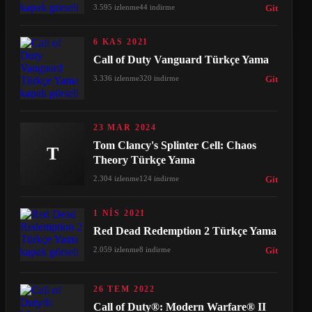
3.595 izlenme
44 indirme
Git
6 KAS 2021
Call of Duty Vanguard Türkçe Yama
3.336 izlenme
320 indirme
Git
23 MAR 2024
Tom Clancy's Splinter Cell: Chaos
T
Theory Türkçe Yama
2.304 izlenme
124 indirme
Git
1 NIS 2021
Red Dead Redemption 2 Türkçe Yama
2.059 izlenme
8 indirme
Git
26 TEM 2022
Call of Duty®: Modern Warfare® II