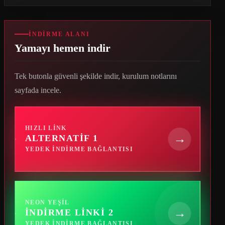
İNDIRME ALANI
Yamayı hemen indir
Tek butonla güvenli şekilde indir, kurulum notlarını
sayfada incele.
HIZLI LINK
→
ALTERNATIF 1
YEDEK INDIRME BAĞLANTISI
NEON YEŞIL
→
İNDIRME LINKI 2
YEDEK INDIRME BAĞLANTISI