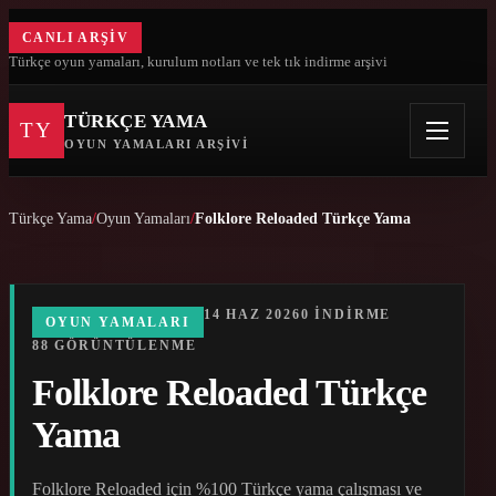
CANLI ARŞIV
Türkçe oyun yamaları, kurulum notları ve tek tık indirme arşivi
TÜRKÇE YAMA
TY
OYUN YAMALARI ARŞIVI
Türkçe Yama
Oyun Yamaları
Folklore Reloaded Türkçe Yama
14 HAZ 2026
0 INDIRME
OYUN YAMALARI
88 GÖRÜNTÜLENME
Folklore Reloaded Türkçe
Yama
Folklore Reloaded için %100 Türkçe yama çalışması ve