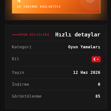
4
EK INDIRME BAĞLANTISI
Hızlı detaylar
OYUN BILGILERI
Kategori
Oyun Yamaları
Dil
Yayın
12 Haz 2026
İndirme
0
Görüntülenme
85