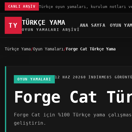
Türkçe oyun yamaları, kurulum notları v
CANLI ARŞIV
TÜRKÇE YAMA
TY
ANA SAYFA
OYUN YA
OYUN YAMALARI ARŞIVI
Türkçe Yama
Oyun Yamaları
Forge Cat Türkçe Yama
12 HAZ 2026
0 INDIRME
85 GÖRÜNT
OYUN YAMALARI
Forge Cat Tü
Forge Cat için %100 Türkçe yama çalışmas
geliştirin.