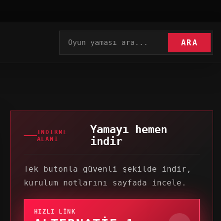
ARA
Yamayı hemen
İNDIRME
indir
ALANI
Tek butonla güvenli şekilde indir,
kurulum notlarını sayfada incele.
HIZLI LINK