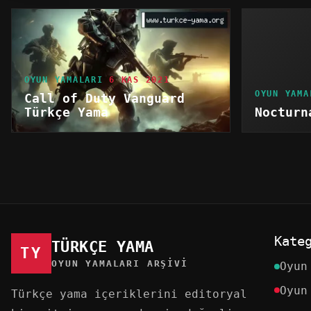
OYUN YAMALARI
6 KAS 2021
OYUN YAMA
Call of Duty Vanguard
Türkçe Yama
Nocturn
Kate
TÜRKÇE YAMA
TY
OYUN YAMALARI ARŞIVI
Oyun
Oyun
Türkçe yama içeriklerini editoryal