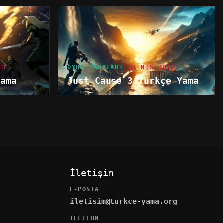
23
OYUN YAMALARI
11 NIS 2021
Yama
Just Cause 3 Türkçe Yama
İletişim
E-POSTA
iletisim@turkce-yama.org
TELEFON