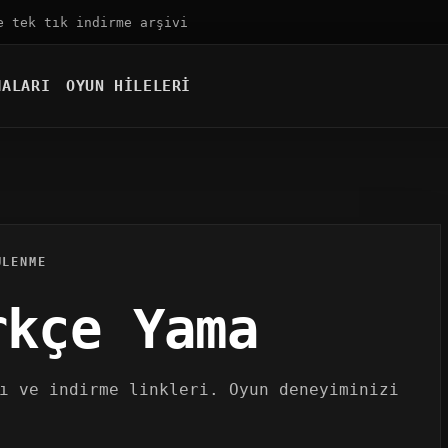
e tek tık indirme arşivi
MALARI
OYUN HILELERI
ÜLENME
rkçe Yama
ı ve indirme linkleri. Oyun deneyiminizi