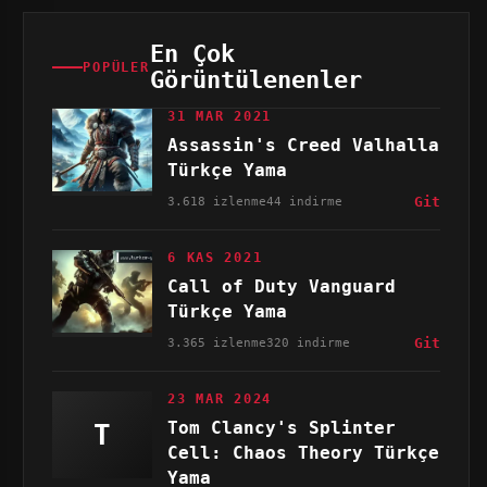
En Çok
POPÜLER
Görüntülenenler
31 MAR 2021
Assassin's Creed Valhalla
Türkçe Yama
3.618 izlenme
44 indirme
Git
6 KAS 2021
Call of Duty Vanguard
Türkçe Yama
3.365 izlenme
320 indirme
Git
23 MAR 2024
Tom Clancy's Splinter
T
Cell: Chaos Theory Türkçe
Yama