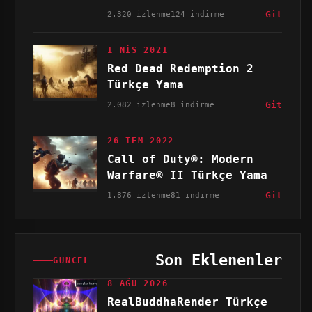
2.320 izlenme
124 indirme
Git
1 NIS 2021
Red Dead Redemption 2
Türkçe Yama
2.082 izlenme
8 indirme
Git
26 TEM 2022
Call of Duty®: Modern
Warfare® II Türkçe Yama
1.876 izlenme
81 indirme
Git
Son Eklenenler
GÜNCEL
8 AĞU 2026
RealBuddhaRender Türkçe