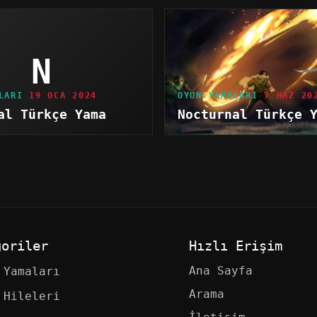
N
LARI
19 OCA 2024
OYUN YAMALARI
7 HAZ 20
al Türkçe Yama
Nocturnal Türkçe 
goriler
Hızlı Erişim
Ana Sayfa
 Yamaları
Arama
 Hileleri