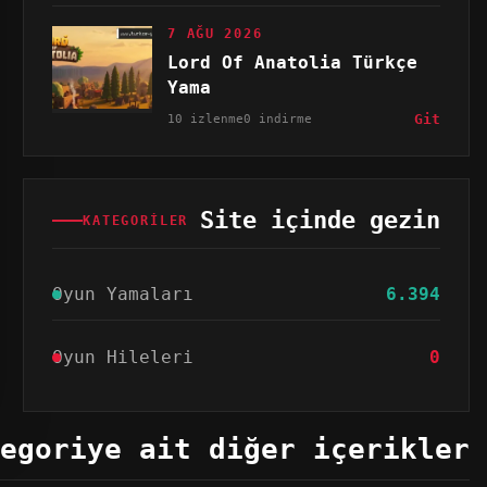
7 AĞU 2026
Lord Of Anatolia Türkçe
Yama
10 izlenme
0 indirme
Git
Site içinde gezin
KATEGORILER
Oyun Yamaları
6.394
Oyun Hileleri
0
egoriye ait diğer içerikler