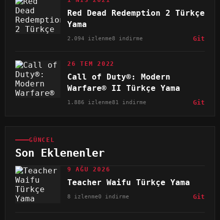
1 NIS 2021
Red Dead Redemption 2 Türkçe
Yama
2.094 izlenme
8 indirme
Git
26 TEM 2022
Call of Duty®: Modern
Warfare® II Türkçe Yama
1.886 izlenme
81 indirme
Git
GÜNCEL
Son Eklenenler
9 AĞU 2026
Teacher Waifu Türkçe Yama
8 izlenme
0 indirme
Git