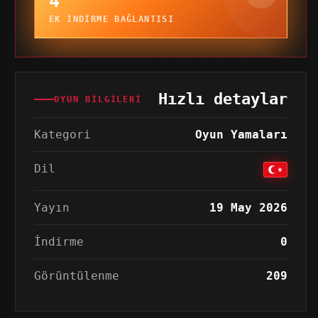
4
EK INDIRME BAĞLANTISI
Hızlı detaylar
OYUN BILGILERI
Kategori
Oyun Yamaları
Dil
Yayın
19 May 2026
İndirme
0
Görüntülenme
209