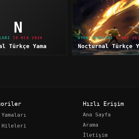
N
LARI
19 OCA 2024
OYUN YAMALARI
7 HAZ 20
al Türkçe Yama
Nocturnal Türkçe 
goriler
Hızlı Erişim
Ana Sayfa
 Yamaları
Arama
 Hileleri
İletişim