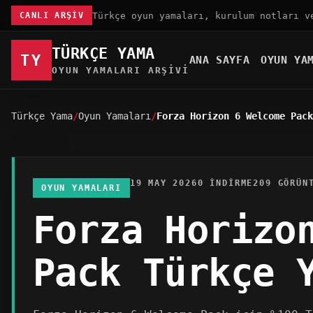
Türkçe oyun yamaları, kurulum notları v
CANLI ARŞIV
TÜRKÇE YAMA
TY
ANA SAYFA
OYUN YA
OYUN YAMALARI ARŞIVI
Türkçe Yama
Oyun Yamaları
Forza Horizon 6 Welcome Pack
19 MAY 2026
0 INDIRME
209 GÖRÜN
OYUN YAMALARI
Forza Horizo
Pack Türkçe 