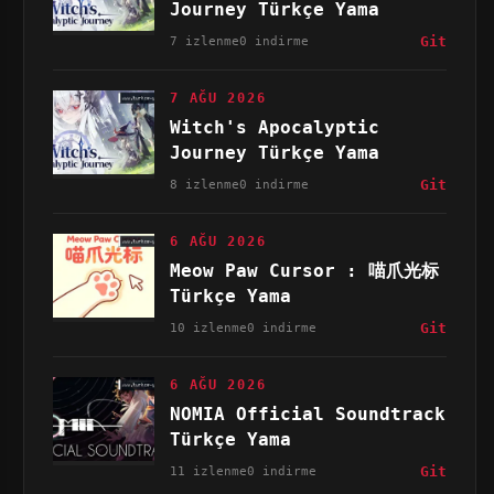
Journey Türkçe Yama
7 izlenme
0 indirme
Git
7 AĞU 2026
Witch's Apocalyptic
Journey Türkçe Yama
8 izlenme
0 indirme
Git
6 AĞU 2026
Meow Paw Cursor : 喵爪光标
Türkçe Yama
10 izlenme
0 indirme
Git
6 AĞU 2026
NOMIA Official Soundtrack
Türkçe Yama
11 izlenme
0 indirme
Git