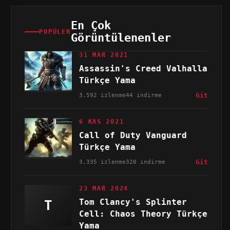
En Çok
POPÜLER
Görüntülenenler
31 MAR 2021
Assassin's Creed Valhalla
Türkçe Yama
3.592 izlenme
44 indirme
Git
6 KAS 2021
Call of Duty Vanguard
Türkçe Yama
3.335 izlenme
320 indirme
Git
23 MAR 2024
Tom Clancy's Splinter
T
Cell: Chaos Theory Türkçe
Yama