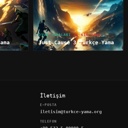
23
OYUN YAMALARI
11 NIS 2021
Yama
Just Cause 3 Türkçe Yama
İletişim
E-POSTA
iletisim@turkce-yama.org
TELEFON