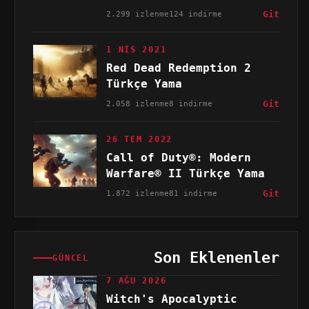
2.299 izlenme
124 indirme
Git
1 NIS 2021
Red Dead Redemption 2
Türkçe Yama
2.058 izlenme
8 indirme
Git
26 TEM 2022
Call of Duty®: Modern
Warfare® II Türkçe Yama
1.872 izlenme
81 indirme
Git
Son Eklenenler
GÜNCEL
7 AĞU 2026
Witch's Apocalyptic