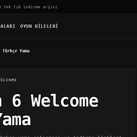
e tek tık indirme arşivi
MALARI
OYUN HILELERI
 Türkçe Yama
TÜLENME
n 6 Welcome
Yama