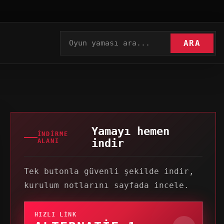
ARA
Yamayı hemen
İNDIRME
indir
ALANI
Tek butonla güvenli şekilde indir,
kurulum notlarını sayfada incele.
HIZLI LINK