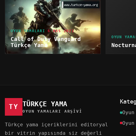
OYUN YAMALARI
6 KAS 2021
OYUN YAMA
Call of Duty Vanguard
Türkçe Yama
Nocturn
Kate
TÜRKÇE YAMA
TY
OYUN YAMALARI ARŞIVI
Oyun
Oyun
Türkçe yama içeriklerini editoryal
bir vitrin yapısında siz değerli