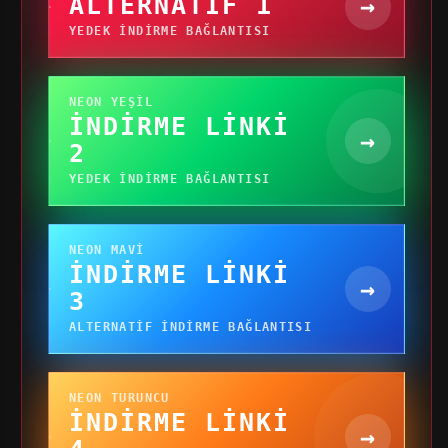
ALTERNATIF 1
→
YEDEK INDIRME BAĞLANTISI
NEON YEŞIL
İNDIRME LINKI
→
2
YEDEK INDIRME BAĞLANTISI
NEON MAVI
İNDIRME LINKI
→
3
ALTERNATIF INDIRME BAĞLANTISI
NEON TURUNCU
İNDIRME LINKI
→