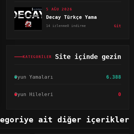
5 AĞU 2026
Decay Türkçe Yama
14 izlenme
0 indirme
Git
Site içinde gezin
KATEGORILER
Oyun Yamaları
6.388
Oyun Hileleri
0
egoriye ait diğer içerikler