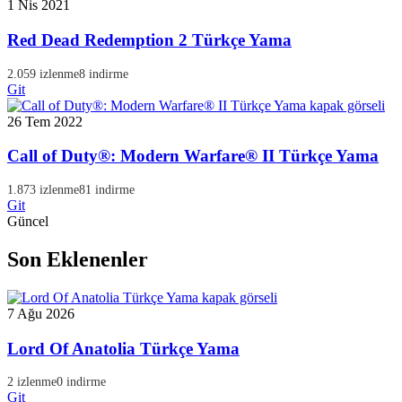
1 Nis 2021
Red Dead Redemption 2 Türkçe Yama
2.059 izlenme
8 indirme
Git
26 Tem 2022
Call of Duty®: Modern Warfare® II Türkçe Yama
1.873 izlenme
81 indirme
Git
Güncel
Son Eklenenler
7 Ağu 2026
Lord Of Anatolia Türkçe Yama
2 izlenme
0 indirme
Git