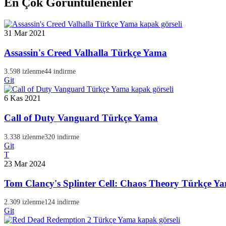
En Çok Görüntülenenler
31 Mar 2021
Assassin's Creed Valhalla Türkçe Yama
3.598 izlenme
44 indirme
Git
6 Kas 2021
Call of Duty Vanguard Türkçe Yama
3.338 izlenme
320 indirme
Git
T
23 Mar 2024
Tom Clancy's Splinter Cell: Chaos Theory Türkçe Y
2.309 izlenme
124 indirme
Git