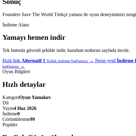
Sonuç
Founders Save The World Türkçe yaması ile oyun deneyiminizi zenginle
İndirme Alanı
Yamayı hemen indir
Tek butonla güvenli şekilde indir, kurulum notlarını sayfada incele.
Hızlı link
Alternatif 1
→
Neon yeşil
İndirme 
Yedek indirme bağlantısı
→
bağlantısı
Oyun Bilgileri
Hızlı detaylar
Kategori
Oyun Yamaları
Dil
Yayın
4 Haz 2026
İndirme
0
Görüntülenme
99
Popüler