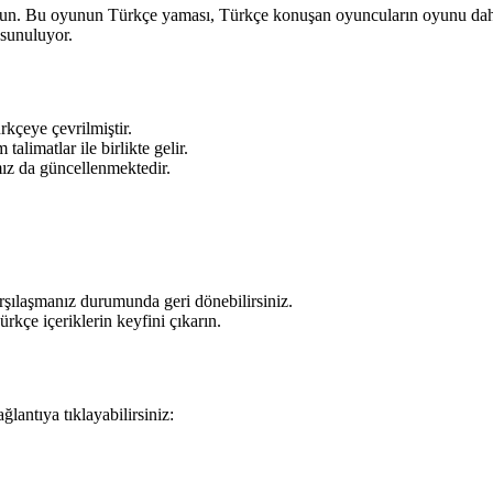
yun. Bu oyunun Türkçe yaması, Türkçe konuşan oyuncuların oyunu daha 
 sunuluyor.
kçeye çevrilmiştir.
limatlar ile birlikte gelir.
z da güncellenmektedir.
rşılaşmanız durumunda geri dönebilirsiniz.
çe içeriklerin keyfini çıkarın.
antıya tıklayabilirsiniz: