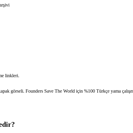
arşivi
 linkleri.
pak görseli. Founders Save The World için %100 Türkçe yama çalışmas
edir?