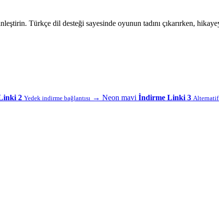
ştirin. Türkçe dil desteği sayesinde oyunun tadını çıkarırken, hikaye
Linki 2
→
Neon mavi
İndirme Linki 3
Yedek indirme bağlantısı
Alternati