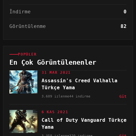
İndirme
0
Görüntülenme
82
POPÜLER
En Çok Görüntülenenler
31 MAR 2021
Assassin's Creed Valhalla
Türkçe Yama
3.609 izlenme
44 indirme
Git
6 KAS 2021
Call of Duty Vanguard Türkçe
Yama
3.358 izlenme
320 indirme
Git