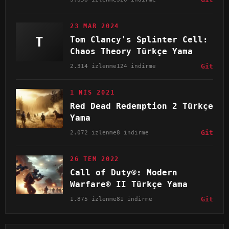
23 MAR 2024
T
Tom Clancy's Splinter Cell:
Chaos Theory Türkçe Yama
2.314 izlenme
124 indirme
Git
1 NIS 2021
Red Dead Redemption 2 Türkçe
Yama
2.072 izlenme
8 indirme
Git
26 TEM 2022
Call of Duty®: Modern
Warfare® II Türkçe Yama
1.875 izlenme
81 indirme
Git