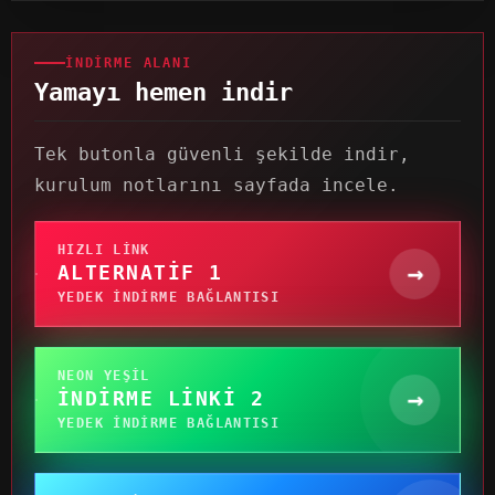
İNDIRME ALANI
Yamayı hemen indir
Tek butonla güvenli şekilde indir,
kurulum notlarını sayfada incele.
HIZLI LINK
→
ALTERNATIF 1
YEDEK INDIRME BAĞLANTISI
NEON YEŞIL
→
İNDIRME LINKI 2
YEDEK INDIRME BAĞLANTISI