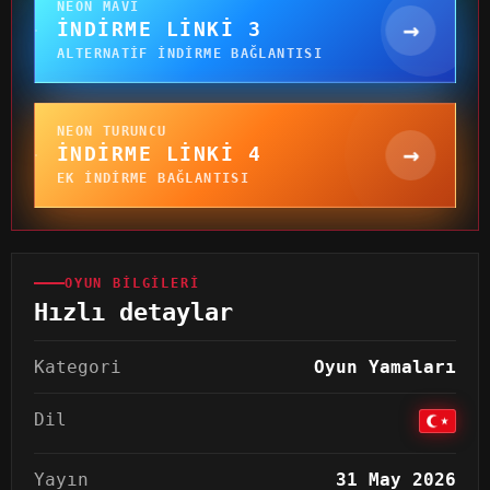
NEON MAVI
→
İNDIRME LINKI 3
ALTERNATIF INDIRME BAĞLANTISI
NEON TURUNCU
→
İNDIRME LINKI 4
EK INDIRME BAĞLANTISI
OYUN BILGILERI
Hızlı detaylar
Kategori
Oyun Yamaları
Dil
Yayın
31 May 2026