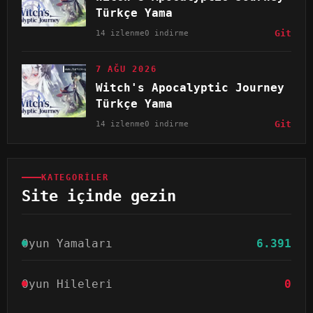
Türkçe Yama
14 izlenme
0 indirme
Git
7 AĞU 2026
Witch's Apocalyptic Journey
Türkçe Yama
14 izlenme
0 indirme
Git
KATEGORILER
Site içinde gezin
Oyun Yamaları
6.391
Oyun Hileleri
0