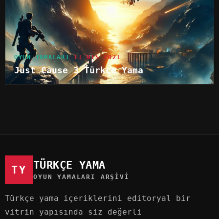
OYUN YAMALARI
11 NIS 2021
Just Cause 3 Türkçe Yama
TÜRKÇE YAMA
TY
OYUN YAMALARI ARŞIVI
Türkçe yama içeriklerini editoryal bir
vitrin yapısında siz değerli