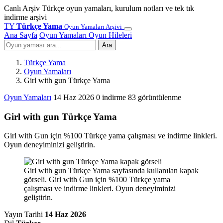
Canlı Arşiv
Türkçe oyun yamaları, kurulum notları ve tek tık
indirme arşivi
TY
Türkçe Yama
Oyun Yamaları Arşivi
Ana Sayfa
Oyun Yamaları
Oyun Hileleri
Ara
Türkçe Yama
Oyun Yamaları
Girl with gun Türkçe Yama
Oyun Yamaları
14 Haz 2026
0 indirme
83 görüntülenme
Girl with gun Türkçe Yama
Girl with Gun için %100 Türkçe yama çalışması ve indirme linkleri.
Oyun deneyiminizi geliştirin.
Girl with gun Türkçe Yama sayfasında kullanılan kapak
görseli. Girl with Gun için %100 Türkçe yama
çalışması ve indirme linkleri. Oyun deneyiminizi
geliştirin.
Yayın Tarihi
14 Haz 2026