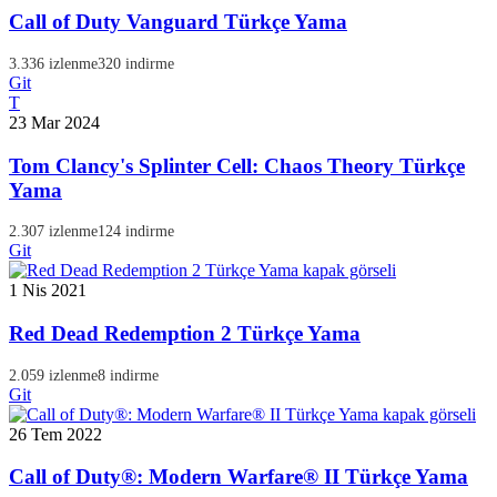
Call of Duty Vanguard Türkçe Yama
3.336 izlenme
320 indirme
Git
T
23 Mar 2024
Tom Clancy's Splinter Cell: Chaos Theory Türkçe
Yama
2.307 izlenme
124 indirme
Git
1 Nis 2021
Red Dead Redemption 2 Türkçe Yama
2.059 izlenme
8 indirme
Git
26 Tem 2022
Call of Duty®: Modern Warfare® II Türkçe Yama