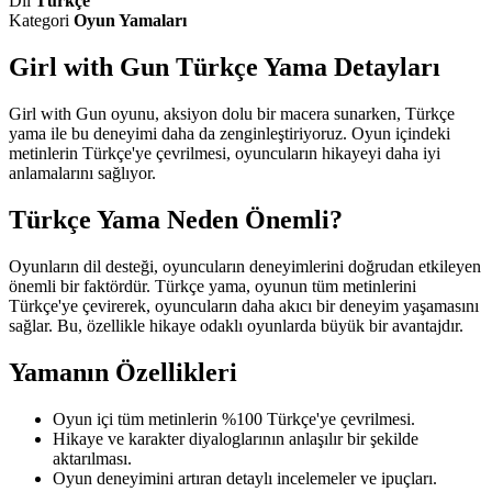
Dil
Türkçe
Kategori
Oyun Yamaları
Girl with Gun Türkçe Yama Detayları
Girl with Gun oyunu, aksiyon dolu bir macera sunarken, Türkçe
yama ile bu deneyimi daha da zenginleştiriyoruz. Oyun içindeki
metinlerin Türkçe'ye çevrilmesi, oyuncuların hikayeyi daha iyi
anlamalarını sağlıyor.
Türkçe Yama Neden Önemli?
Oyunların dil desteği, oyuncuların deneyimlerini doğrudan etkileyen
önemli bir faktördür. Türkçe yama, oyunun tüm metinlerini
Türkçe'ye çevirerek, oyuncuların daha akıcı bir deneyim yaşamasını
sağlar. Bu, özellikle hikaye odaklı oyunlarda büyük bir avantajdır.
Yamanın Özellikleri
Oyun içi tüm metinlerin %100 Türkçe'ye çevrilmesi.
Hikaye ve karakter diyaloglarının anlaşılır bir şekilde
aktarılması.
Oyun deneyimini artıran detaylı incelemeler ve ipuçları.