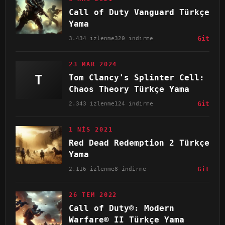
Call of Duty Vanguard Türkçe
Yama
3.434 izlenme
320 indirme
Git
23 MAR 2024
T
Tom Clancy's Splinter Cell:
Chaos Theory Türkçe Yama
2.343 izlenme
124 indirme
Git
1 NIS 2021
Red Dead Redemption 2 Türkçe
Yama
2.116 izlenme
8 indirme
Git
26 TEM 2022
Call of Duty®: Modern
Warfare® II Türkçe Yama