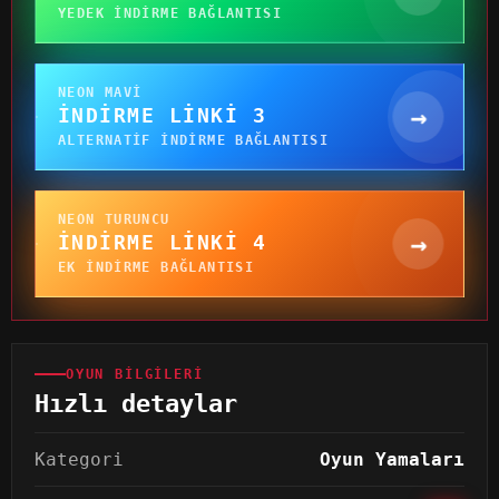
YEDEK INDIRME BAĞLANTISI
NEON MAVI
→
İNDIRME LINKI 3
ALTERNATIF INDIRME BAĞLANTISI
NEON TURUNCU
→
İNDIRME LINKI 4
EK INDIRME BAĞLANTISI
OYUN BILGILERI
Hızlı detaylar
Kategori
Oyun Yamaları