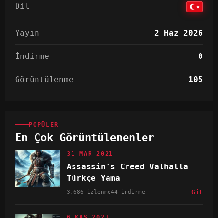
Dil
Yayın
2 Haz 2026
İndirme
0
Görüntülenme
105
POPÜLER
En Çok Görüntülenenler
31 MAR 2021
Assassin's Creed Valhalla
Türkçe Yama
3.686 izlenme
44 indirme
Git
6 KAS 2021