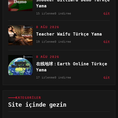
Yama
15 izlenme
0 indirme
Git
8 AĞU 2026
Teacher Waifu Türkçe Yama
19 izlenme
0 indirme
Git
8 AĞU 2026
在线地球：Earth Online Türkçe
Yama
17 izlenme
0 indirme
Git
KATEGORILER
Site içinde gezin