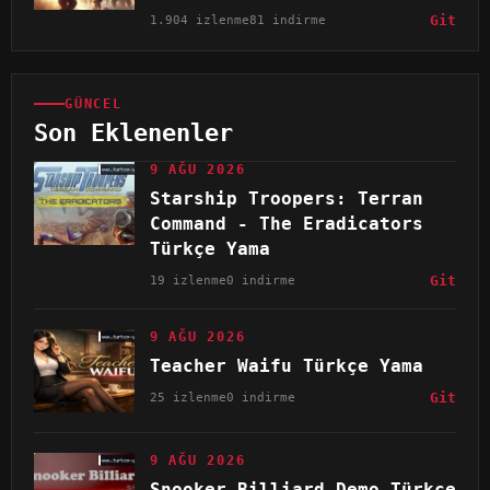
1.904 izlenme
81 indirme
Git
GÜNCEL
Son Eklenenler
9 AĞU 2026
Starship Troopers: Terran
Command - The Eradicators
Türkçe Yama
19 izlenme
0 indirme
Git
9 AĞU 2026
Teacher Waifu Türkçe Yama
25 izlenme
0 indirme
Git
9 AĞU 2026
Snooker Billiard Demo Türkçe