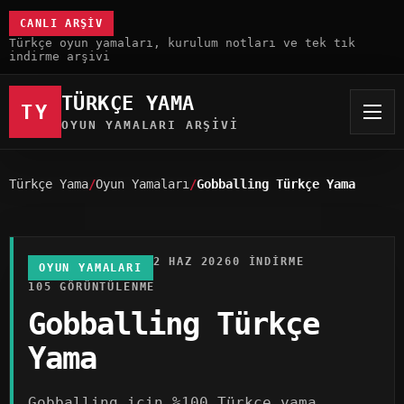
CANLI ARŞIV
Türkçe oyun yamaları, kurulum notları ve tek tık
indirme arşivi
TÜRKÇE YAMA
TY
OYUN YAMALARI ARŞIVI
Türkçe Yama
Oyun Yamaları
Gobballing Türkçe Yama
2 HAZ 2026
0 INDIRME
OYUN YAMALARI
105 GÖRÜNTÜLENME
Gobballing Türkçe
Yama
Gobballing için %100 Türkçe yama