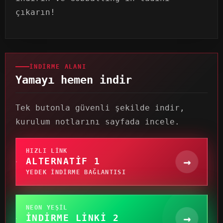
çıkarın!
İNDIRME ALANI
Yamayı hemen indir
Tek butonla güvenli şekilde indir,
kurulum notlarını sayfada incele.
HIZLI LINK
→
ALTERNATIF 1
YEDEK INDIRME BAĞLANTISI
NEON YEŞIL
→
İNDIRME LINKI 2