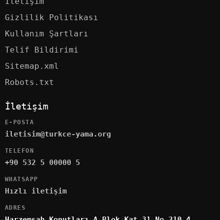
İletişim
Gizlilik Politikası
Kullanım Şartları
Telif Bildirimi
Sitemap.xml
Robots.txt
İletişim
E-POSTA
iletisim@turkce-yama.org
TELEFON
+90 532 5 00000 5
WHATSAPP
Hızlı iletişim
ADRES
Harzemşah Konutları A Blok Kat 31 No 210 4.