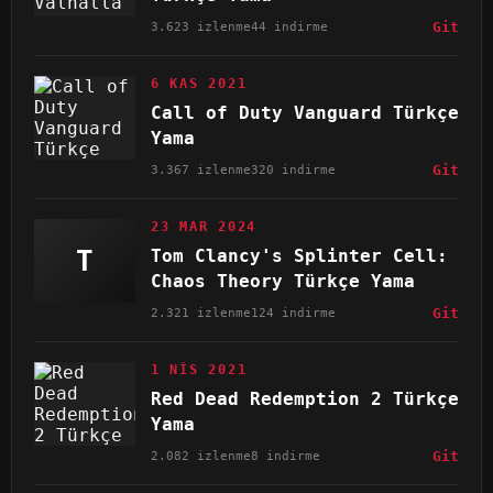
3.623 izlenme
44 indirme
Git
6 KAS 2021
Call of Duty Vanguard Türkçe
Yama
3.367 izlenme
320 indirme
Git
23 MAR 2024
T
Tom Clancy's Splinter Cell:
Chaos Theory Türkçe Yama
2.321 izlenme
124 indirme
Git
1 NIS 2021
Red Dead Redemption 2 Türkçe
Yama
2.082 izlenme
8 indirme
Git