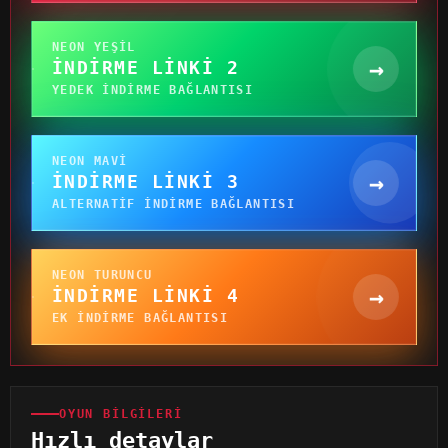
NEON YEŞIL
→
İNDIRME LINKI 2
YEDEK INDIRME BAĞLANTISI
NEON MAVI
→
İNDIRME LINKI 3
ALTERNATIF INDIRME BAĞLANTISI
NEON TURUNCU
→
İNDIRME LINKI 4
EK INDIRME BAĞLANTISI
OYUN BILGILERI
Hızlı detaylar