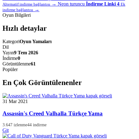
→
Neon turuncu
İndirme Linki 4
Alternatif indirme bağlantısı
Ek
→
indirme bağlantısı
Oyun Bilgileri
Hızlı detaylar
Kategori
Oyun Yamaları
Dil
Yayın
9 Tem 2026
İndirme
0
Görüntülenme
61
Popüler
En Çok Görüntülenenler
31 Mar 2021
Assassin's Creed Valhalla Türkçe Yama
3.647 izlenme
44 indirme
Git