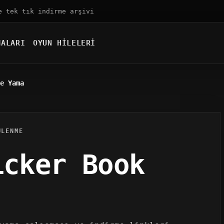
e tek tık indirme arşivi
MALARI
OYUN HILELERI
e Yama
ÜLENME
icker Book