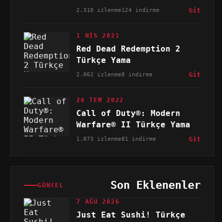
2.310 izlenme
124 indirme
Git
1 NIS 2021
Red Dead Redemption 2
Türkçe Yama
2.062 izlenme
8 indirme
Git
26 TEM 2022
Call of Duty®: Modern
Warfare® II Türkçe Yama
1.873 izlenme
81 indirme
Git
Son Eklenenler
GÜNCEL
7 AĞU 2026
Just Eat Sushi! Türkçe