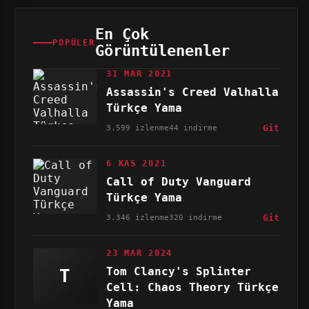
En Çok
POPÜLER
Görüntülenenler
31 MAR 2021
Assassin's Creed Valhalla
Türkçe Yama
3.599 izlenme
44 indirme
Git
6 KAS 2021
Call of Duty Vanguard
Türkçe Yama
3.346 izlenme
320 indirme
Git
23 MAR 2024
Tom Clancy's Splinter
T
Cell: Chaos Theory Türkçe
Yama