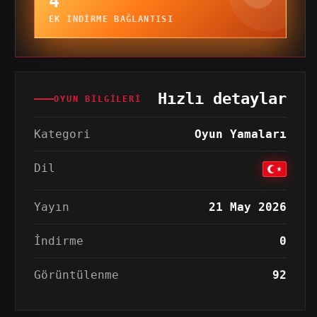
4
EK INDIRME BAĞLANTISI
Hızlı detaylar
OYUN BILGILERI
Kategori
Oyun Yamaları
Dil
Yayın
21 May 2026
İndirme
0
Görüntülenme
92