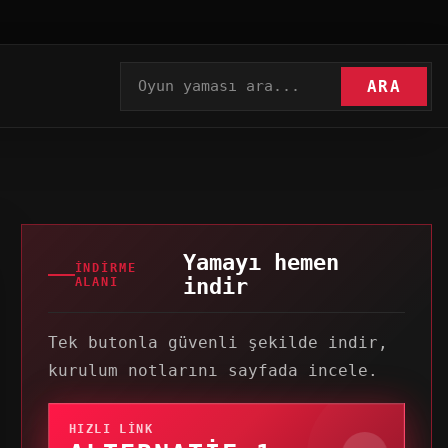
ARA
Yamayı hemen
İNDIRME
indir
ALANI
Tek butonla güvenli şekilde indir,
kurulum notlarını sayfada incele.
HIZLI LINK