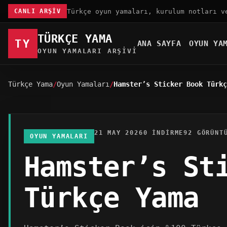
Türkçe oyun yamaları, kurulum notları v
CANLI ARŞIV
TÜRKÇE YAMA
TY
ANA SAYFA
OYUN YA
OYUN YAMALARI ARŞIVI
Türkçe Yama
Oyun Yamaları
Hamster’s Sticker Book Türkç
21 MAY 2026
0 INDIRME
92 GÖRÜNT
OYUN YAMALARI
Hamster’s St
Türkçe Yama