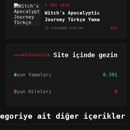
7 AĞU 2026
Witch's Apocalyptic
Journey Türkçe Yama
12 izlenme
0 indirme
Git
Site içinde gezin
KATEGORILER
Oyun Yamaları
6.391
Oyun Hileleri
0
egoriye ait diğer içerikler