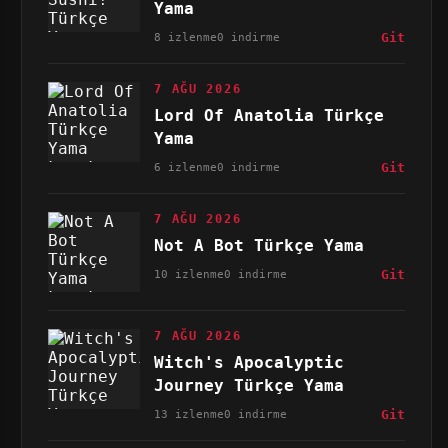
Yama
8 izlenme
0 indirme
Git
7 AĞU 2026
Lord Of Anatolia Türkçe
Yama
6 izlenme
0 indirme
Git
7 AĞU 2026
Not A Bot Türkçe Yama
10 izlenme
0 indirme
Git
7 AĞU 2026
Witch's Apocalyptic
Journey Türkçe Yama
13 izlenme
0 indirme
Git