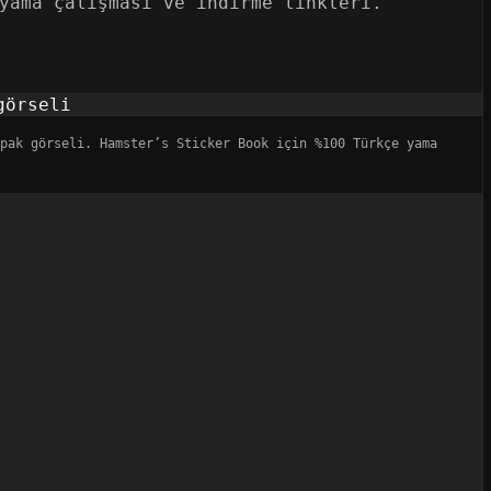
yama çalışması ve indirme linkleri.
apak görseli. Hamster’s Sticker Book için %100 Türkçe yama