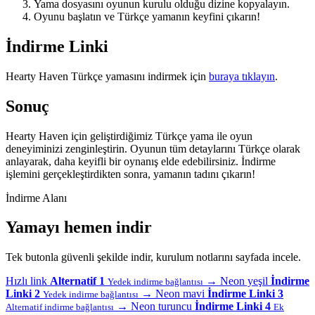
Yama dosyasını oyunun kurulu olduğu dizine kopyalayın.
Oyunu başlatın ve Türkçe yamanın keyfini çıkarın!
İndirme Linki
Hearty Haven Türkçe yamasını indirmek için
buraya tıklayın
.
Sonuç
Hearty Haven için geliştirdiğimiz Türkçe yama ile oyun
deneyiminizi zenginleştirin. Oyunun tüm detaylarını Türkçe olarak
anlayarak, daha keyifli bir oynanış elde edebilirsiniz. İndirme
işlemini gerçekleştirdikten sonra, yamanın tadını çıkarın!
İndirme Alanı
Yamayı hemen indir
Tek butonla güvenli şekilde indir, kurulum notlarını sayfada incele.
Hızlı link
Alternatif 1
→
Neon yeşil
İndirme
Yedek indirme bağlantısı
Linki 2
→
Neon mavi
İndirme Linki 3
Yedek indirme bağlantısı
→
Neon turuncu
İndirme Linki 4
Alternatif indirme bağlantısı
Ek