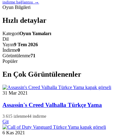
→
indirme bağlantısı
Oyun Bilgileri
Hızlı detaylar
Kategori
Oyun Yamaları
Dil
Yayın
9 Tem 2026
İndirme
0
Görüntülenme
71
Popüler
En Çok Görüntülenenler
31 Mar 2021
Assassin's Creed Valhalla Türkçe Yama
3.615 izlenme
44 indirme
Git
6 Kas 2021